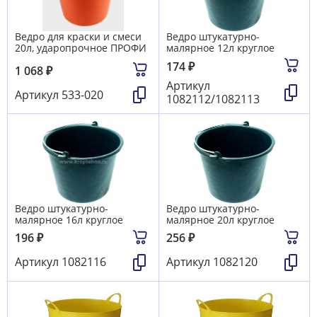
Ведро для краски и смеси
Ведро штукатурно-
20л, ударопрочное ПРОФИ
малярное 12л круглое
174
₽
1 068
₽
Артикул
Артикул
533-020
1082112/1082113
Ведро штукатурно-
Ведро штукатурно-
малярное 16л круглое
малярное 20л круглое
196
₽
256
₽
Артикул
1082116
Артикул
1082120