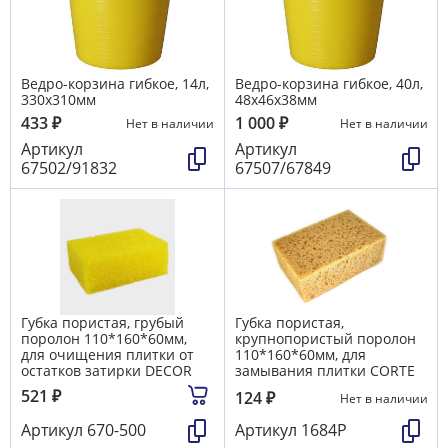
Ведро-корзина гибкое, 14л,
Ведро-корзина гибкое, 40л,
330х310мм
48x46x38мм
433
₽
1 000
₽
Нет в наличии
Нет в наличии
Артикул
Артикул
67502/91832
67507/67849
Губка пористая, грубый
Губка пористая,
поролон 110*160*60мм,
крупнопористый поролон
для очищения плитки от
110*160*60мм, для
остатков затирки DECOR
замывания плитки CORTE
521
₽
124
₽
Нет в наличии
Артикул
670-500
Артикул
1684P