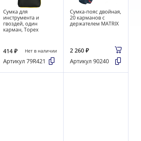
Сумка для
Сумка-пояс двойная,
инструмента и
20 карманов с
гвоздей, один
держателем MATRIX
карман, Topex
2 260
₽
414
₽
Нет в наличии
Артикул
79R421
Артикул
90240