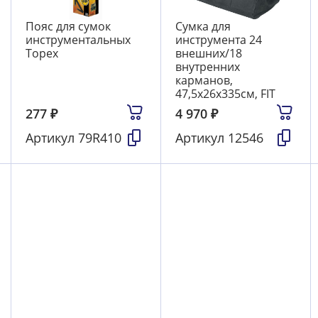
Пояс для сумок
Сумка для
инструментальных
инструмента 24
Topex
внешних/18
внутренних
карманов,
47,5х26х335см, FIT
277
₽
4 970
₽
Артикул
79R410
Артикул
12546