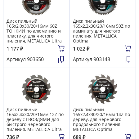
Диск пильный
Диск пильный
165х2,0х30/20/16мм 60Z
165х2,2х30/20/16мм 50Z по
ТОНКИЙ по алюминию и
ламинату для чистого
пластику, для чистого
пиления, METALLICA
пиления, METALLICA Ultra
Optima
1 177
₽
1 022
₽
Артикул
903650
Артикул
903148
Диск пильный
Диск пильный
165х2,4х30/20/16мм 12Z по
165х2,4х30/20/16мм 14Z по
дереву c ГВОЗДЯМИ для
дереву, для чернового
быстрого чернового
продольного пиления,
пиления, METALLICA Ultra
METALLICA Optima
736
₽
689
₽