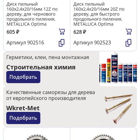
Диск пильный
Диск пильный
160х2,4х20/16мм 12Z по
160х2,4х20/16мм 20Z по
дереву, для чернового
дереву, для быстрого
продольного пиления,
продольного пиления,
METALLICA Optima
METALLICA Optima
605
₽
628
₽
Артикул
902516
Артикул
902523
Герметики, клеи, пена монтажная
Строительная химия
Подобрать
Качественные саморезы для дерева
от европейского производителя
Wkret-Met
Подобрать