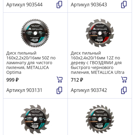
Артикул
903544
Артикул
903643
Диск пильный
Диск пильный
160х2,2х20/16мм 50Z по
160х2,4х20/16мм 12Z по
ламинату для чистого
дереву c ГВОЗДЯМИ для
пиления, METALLICA
быстрого чернового
Optima
пиления, METALLICA Ultra
999
₽
712
₽
Артикул
903131
Артикул
903742