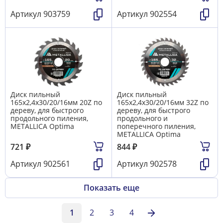
Артикул
903759
Артикул
902554
Диск пильный
Диск пильный
165х2,4х30/20/16мм 20Z по
165х2,4х30/20/16мм 32Z по
дереву, для быстрого
дереву, для быстрого
продольного пиления,
продольного и
METALLICA Optima
поперечного пиления,
METALLICA Optima
721
₽
844
₽
Артикул
902561
Артикул
902578
Показать еще
1
2
3
4