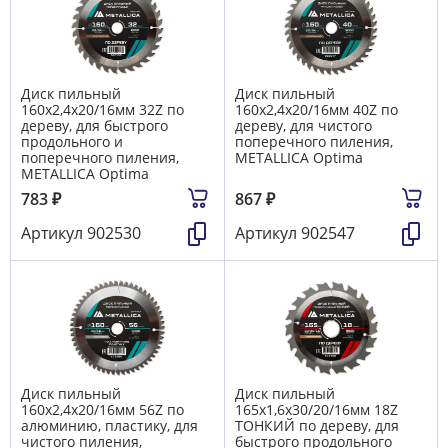
Диск пильный
Диск пильный
160х2,4х20/16мм 32Z по
160х2,4х20/16мм 40Z по
дереву, для быстрого
дереву, для чистого
продольного и
поперечного пиления,
поперечного пиления,
METALLICA Optima
METALLICA Optima
783
₽
867
₽
Артикул
902530
Артикул
902547
Диск пильный
Диск пильный
160х2,4х20/16мм 56Z по
165х1,6х30/20/16мм 18Z
алюминию, пластику, для
ТОНКИЙ по дереву, для
чистого пиления,
быстрого продольного