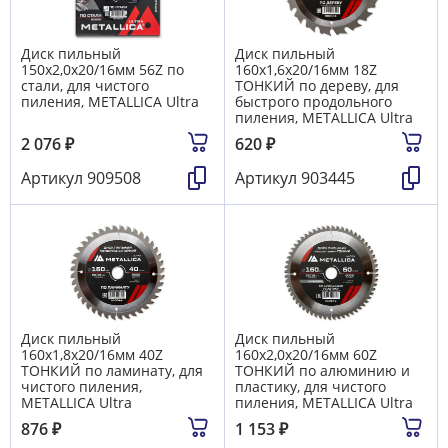
Диск пильный
Диск пильный
150х2,0х20/16мм 56Z по
160х1,6х20/16мм 18Z
стали, для чистого
ТОНКИЙ по дереву, для
пиления, METALLICA Ultra
быстрого продольного
пиления, METALLICA Ultra
2 076
₽
620
₽
Артикул
909508
Артикул
903445
Диск пильный
Диск пильный
160х1,8х20/16мм 40Z
160х2,0х20/16мм 60Z
ТОНКИЙ по ламинату, для
ТОНКИЙ по алюминию и
чистого пиления,
пластику, для чистого
METALLICA Ultra
пиления, METALLICA Ultra
876
₽
1 153
₽