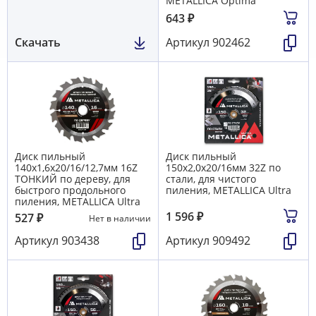
METALLICA Optima
643
₽
Скачать
Артикул
902462
Диск пильный
Диск пильный
140х1,6х20/16/12,7мм 16Z
150х2,0х20/16мм 32Z по
ТОНКИЙ по дереву, для
стали, для чистого
быстрого продольного
пиления, METALLICA Ultra
пиления, METALLICA Ultra
1 596
₽
527
₽
Нет в наличии
Артикул
903438
Артикул
909492