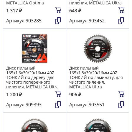
METALLICA Optima
пиления, METALLICA Ultra
1 317
₽
643
₽
Артикул
903285
Артикул
903452
Диск пильный
Диск пильный
165х1,6х30/20/16мм 40Z
165х1,8х30/20/16мм 40Z
ТОНКИЙ по дереву, для
ТОНКИЙ по ламинату, для
чистого поперечного
чистого пиления,
пиления, METALLICA Ultra
METALLICA Ultra
1 200
₽
906
₽
Артикул
909393
Артикул
903551