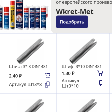
от европейского произв
Wkret-Met
Подобрать
Штифт 3* 8 DIN1481
Штифт 3*10 DIN1481
1.30
₽
2.40
₽
Артикул
Артикул
Шт3*8
Шт3*10