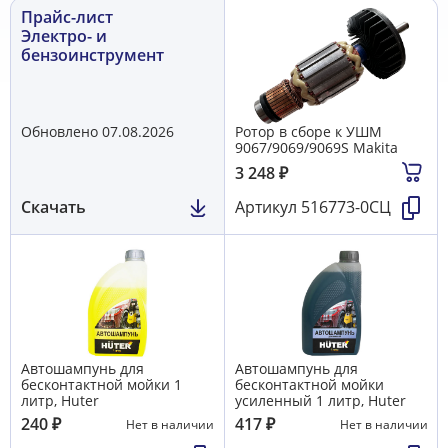
Электроинструмент ELITECH
49
Прайс-лист
Электроинструмент HiKOKI HITACHI
0
Электроинструмент HUTER, Вихрь, Ресанта
75
Электро- и
Электроинструмент MAKITA
138
бензоинструмент
Электроинструмент REBIR
0
Электроинструмент и бензоинструмент STIHL, VIKING
354
Электроинструмент ИНТЕРСКОЛ, Felisatti
149
Обновлено 07.08.2026
Pотор в сборе к УШМ
9067/9069/9069S Makita
3 248
₽
Скачать
Артикул
516773-0СЦ
Автошампунь для
Автошампунь для
бесконтактной мойки 1
бесконтактной мойки
литр, Huter
усиленный 1 литр, Huter
240
₽
417
₽
Нет в наличии
Нет в наличии