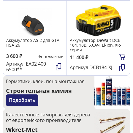
Аккумулятор AS 2 для GTA,
Аккумулятор DeWalt DCB
HSA 26
184, 18В, 5.0Ач, Li-Ion, XR-
серия
3 600
₽
Нет в наличии
11 400
₽
Артикул
EA02 400
Артикул
DCB184-XJ
6500**
Герметики, клеи, пена монтажная
Строительная химия
Подобрать
Качественные саморезы для дерева
от европейского производителя
Wkret-Met