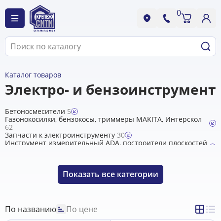
0
Каталог товаров
Электро- и бензоинструмент
Бетоносмесители
5
Газонокосилки, бензокосы, триммеры MAKITA, Интерскол
62
Запчасти к электроинструменту
30
Инструмент измерительный ADA, построители плоскостей
и др. оборудование
0
Инструмент, аксессуары для пневмоинструмента
74
Лазерные уровни и др. инструмент CONDTROL
33
Показать
все категории
Пушки тепловые
118
Сварочные инверторы, стабилизаторы РЕСАНТА
33
Станки Белмаш
25
Электро- и бензоинструмент GROST
0
Электроинструмент BOSCH
0
По названию
По цене
Электроинструмент DeWalt
42