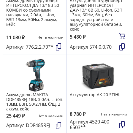
Аккум. дрель-шуруповерт
Аккум. дрель-шуруповерт
ИНТЕРСКОЛ ДА-13/18В 50
ударная ИНТЕРСКОЛ
КОМБИ со съемными
ДАУ-13/18В 60, Li-ion, БЗП
насадками, 2,0Ач, Li-ion,
13мм, 60Нм, б/щ, без
БЗП 13мм, 50Нм, 2 аккум,
зарядн. устройства и
кейс
аккумуляторной батареи,
кейс
5 480
₽
11 080
₽
Нет в наличии
Артикул
776.2.2.79**
Артикул
574.0.0.70
Аккум.дрель MAKITA
Аккумулятор AK 20 STIHL
DDF485RFJ 18В, 3.0Ач, Li-ion,
13мм, БЗП, 50\27Нм, б/щ, 2
аккум, кейс
8 780
₽
Нет в наличии
25 449
₽
Нет в наличии
Артикул
4520 400
Артикул
DDF485RFJ
6503**