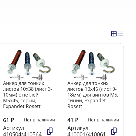
Анкер для тонких
Анкер для тонких
листов 10х38 (лист 3-
листов 10х46 (лист 9-
10мм) с петлей
18мм) для винтов М5,
М5х45, серый,
синий, Expandet
Expandet Rosett
Rosett
61
₽
41
₽
Нет в наличии
Нет в наличии
Артикул
Артикул
410504/410564
410001/410061