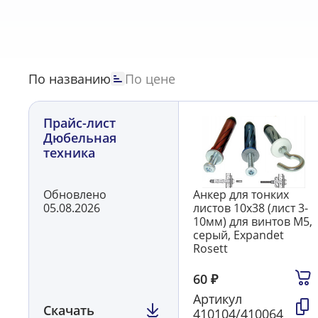
Дюбель-гвоздь забиваемый, металлический
4
Дюб
По названию
По цене
Прайс-лист
Дюбельная
техника
Обновлено
Анкер для тонких
05.08.2026
листов 10х38 (лист 3-
10мм) для винтов М5,
серый, Expandet
Rosett
60
₽
Артикул
Скачать
410104/410064