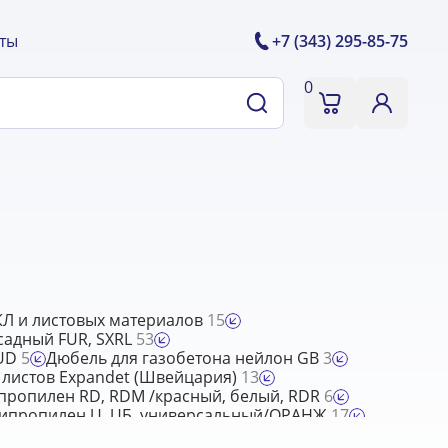
ты
+7 (343) 295-85-75
0
ГКЛ и листовых материалов
15
садный FUR, SXRL
53
MUD
5
Дюбель для газобетона нейлон GB
3
 листов Expandet (Швейцария)
13
пропилен RD, RDM /красный, белый, RDR
6
ипропилен U, UБ, универсальный/ОРАНЖ
17
ужинный
4
Дюбель фасадный FSD
5