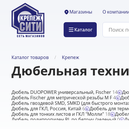
О компани
Магазины
Каталог
Каталог товаров
Крепеж
Дюбельная техн
Дюбель DUOPOWER универсальный, Fischer
14
Дю
Дюбель Fischer для метрической резьбы M F
4
Дюб
Дюбель гвоздевой SMD, SMKD (для быстрого монта
Дюбель для ГКЛ, Россия, Китай
6
Дюбель для термо
Дюбель для тонких листов и ГКЛ "Молли"
18
Дюбел
Дюбель полипропилен RL по бетону /зеленый
0
Д
Дюбель полипропилен К /синий
16
Дюбель рамны