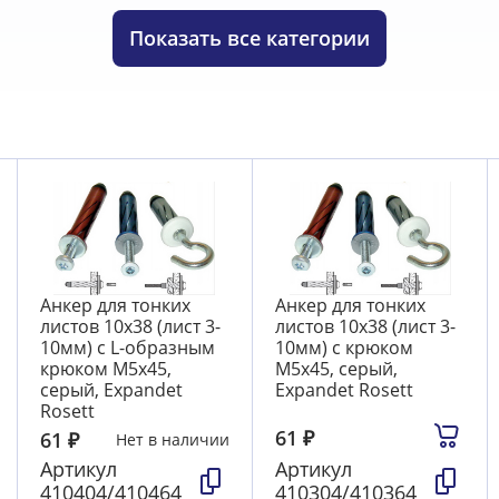
ель-хомуты, клипсы для труб
26
Показать
все категории
Анкер для тонких
Анкер для тонких
листов 10х38 (лист 3-
листов 10х38 (лист 3-
10мм) с L-образным
10мм) с крюком
крюком М5х45,
М5х45, серый,
серый, Expandet
Expandet Rosett
Rosett
61
₽
61
₽
Нет в наличии
Артикул
Артикул
410404/410464
410304/410364