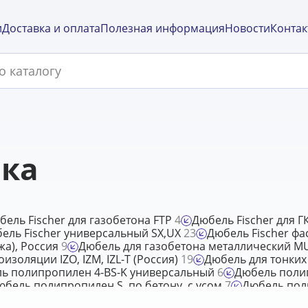
и
Доставка и оплата
Полезная информация
Новости
Контак
ика
бель Fischer для газобетона FTP
4
Дюбель Fischer для 
ель Fischer универсальный SX,UX
23
Дюбель Fischer фа
жа), Россия
9
Дюбель для газобетона металлический 
изоляции IZO, IZM, IZL-T (Россия)
19
Дюбель для тонких
ь полипропилен 4-BS-K универсальный
6
Дюбель поли
юбель полипропилен S, по бетону, с усом
7
Дюбель пол
й двойная зона распора, KEW
16
Дюбель складной пр