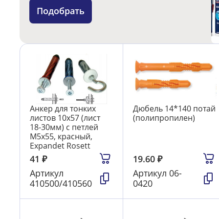
Подобрать
Анкер для тонких
Дюбель 14*140 потай
листов 10х57 (лист
(полипропилен)
18-30мм) с петлей
М5х55, красный,
Expandet Rosett
41
₽
19.60
₽
Артикул
Артикул
06-
410500/410560
0420