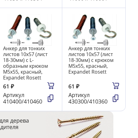
Анкер для тонких
Анкер для тонких
листов 10х57 (лист
листов 10х57 (лист
18-30мм) с L-
18-30мм) с крюком
образным крюком
М5х55, красный,
М5х55, красный,
Expandet Rosett
Expandet Rosett
61
₽
61
₽
Артикул
Артикул
410400/410460
430300/410360
для дерева
одителя