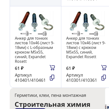
Анкер для тонких
Анкер для тонких
листов 10х46 (лист 9-
листов 10х46 (лист 9-
18мм) с L-образным
18мм) с крюком
крюком М5х55,
М5х55, синий,
синий, Expandet
Expandet Rosett
Rosett
61
₽
61
₽
Артикул
Артикул
410401/410461
410301/410361
Герметики, клеи, пена монтажная
Строительная химия