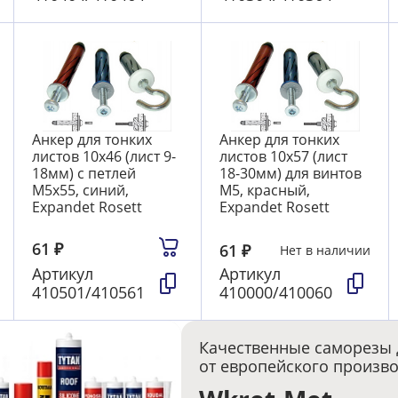
Анкер для тонких
Анкер для тонких
листов 10х46 (лист 9-
листов 10х57 (лист
18мм) с петлей
18-30мм) для винтов
М5х55, синий,
М5, красный,
Expandet Rosett
Expandet Rosett
61
₽
61
₽
Нет в наличии
Артикул
Артикул
410501/410561
410000/410060
Качественные саморезы 
от европейского произв