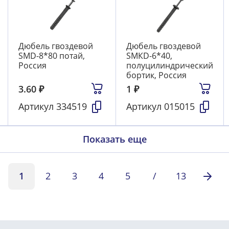
Дюбель гвоздевой
Дюбель гвоздевой
SMD-8*80 потай,
SMКD-6*40,
Россия
полуцилиндрический
бортик, Россия
3.60
₽
1
₽
Артикул
334519
Артикул
015015
Показать еще
1
2
3
4
5
/
13