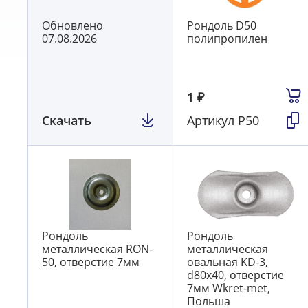
Обновлено
Рондоль D50
07.08.2026
полипропилен
1
₽
Скачать
Артикул
Р50
Рондоль
Рондоль
металлическая RON-
металлическая
50, отверстие 7мм
овальная KD-3,
d80х40, отверстие
7мм Wkret-met,
Польша