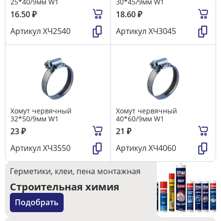
25*40/9мм W1
30*45/9мм W1
16.50
₽
18.60
₽
Артикул
ХЧ2540
Артикул
ХЧ3045
Хомут червячный
Хомут червячный
32*50/9мм W1
40*60/9мм W1
23
₽
21
₽
Артикул
ХЧ3550
Артикул
ХЧ4060
Герметики, клеи, пена монтажная
Строительная химия
Подобрать