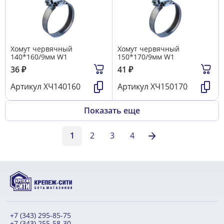
Хомут червячный
Хомут червячный
140*160/9мм W1
150*170/9мм W1
36
₽
41
₽
Артикул
ХЧ140160
Артикул
ХЧ150170
Показать еще
1
2
3
4
+7 (343) 295-85-75
+7 (343) 255-58-30