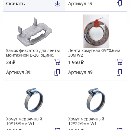
Скачать
Артикул
з9
Замок фиксатор для ленты
Лента хомутная G9*0,6мм
монтажной В-20, оцинк.
30м W2
24
₽
1 950
₽
Артикул
ЗФ
Артикул
л9
Хомут червячный
Хомут червячный
10*16/9мм W1
12*22/9мм W1