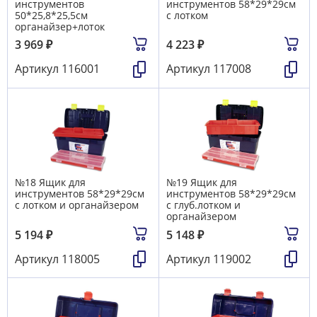
инструментов
инструментов 58*29*29см
50*25,8*25,5см
с лотком
органайзер+лоток
3 969
₽
4 223
₽
Артикул
116001
Артикул
117008
№18 Ящик для
№19 Ящик для
инструментов 58*29*29см
инструментов 58*29*29см
с лотком и органайзером
с глуб.лотком и
органайзером
5 194
₽
5 148
₽
Артикул
118005
Артикул
119002