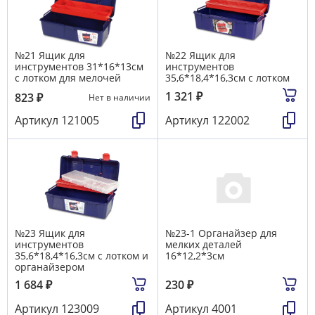
№21 Ящик для
№22 Ящик для
инструментов 31*16*13см
инструментов
с лотком для мелочей
35,6*18,4*16,3см с лотком
1 321
₽
823
₽
Нет в наличии
Артикул
121005
Артикул
122002
№23 Ящик для
№23-1 Органайзер для
инструментов
мелких деталей
35,6*18,4*16,3см с лотком и
16*12,2*3см
органайзером
1 684
₽
230
₽
Артикул
123009
Артикул
4001