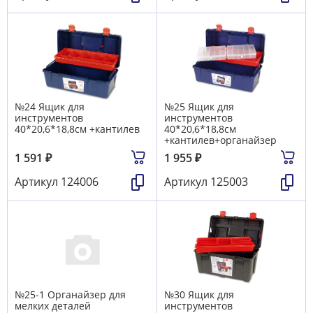
№24 Ящик для
№25 Ящик для
инструментов
инструментов
40*20,6*18,8см +кантилев
40*20,6*18,8см
+кантилев+органайзер
1 591
₽
1 955
₽
Артикул
124006
Артикул
125003
№25-1 Органайзер для
№30 Ящик для
мелких деталей
инструментов