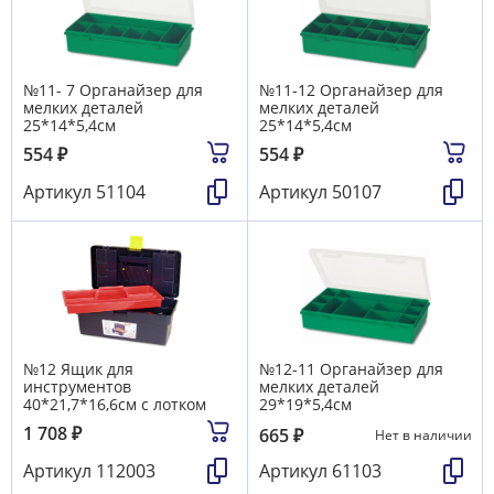
№11- 7 Органайзер для
№11-12 Органайзер для
мелких деталей
мелких деталей
25*14*5,4см
25*14*5,4см
554
₽
554
₽
Артикул
51104
Артикул
50107
№12 Ящик для
№12-11 Органайзер для
инструментов
мелких деталей
40*21,7*16,6см с лотком
29*19*5,4см
1 708
₽
665
₽
Нет в наличии
Артикул
112003
Артикул
61103