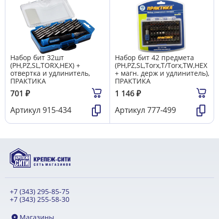
Набор бит 32шт
Набор бит 42 предмета
(PH,PZ,SL,TORX,HEX) +
(PH,PZ,SL,Torx,T/Torx,TW,HEX
отвертка и удлинитель,
+ магн. держ и удлинитель),
ПРАКТИКА
ПРАКТИКА
701
₽
1 146
₽
Артикул
915-434
Артикул
777-499
+7 (343) 295-85-75
+7 (343) 255-58-30
Магазины