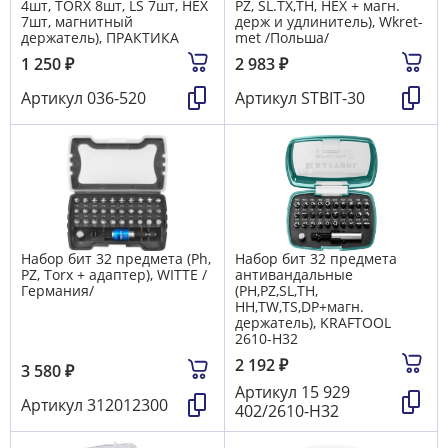
4шт, TORX 8шт, LS 7шт, HEX
PZ, SL.TX,TH, HEX + магн.
7шт, магнитный
держ и удлинитель), Wkret-
держатель), ПРАКТИКА
met /Польша/
1 250
₽
2 983
₽
Артикул
036-520
Артикул
STBIT-30
Набор бит 32 предмета (Ph,
Набор бит 32 предмета
PZ, Torx + адаптер), WITTE /
антивандальные
Германия/
(PH,PZ,SL,TH,
HH,TW,TS,DP+магн.
держатель), KRAFTOOL
2610-Н32
2 192
₽
3 580
₽
Артикул
15 929
Артикул
312012300
402/2610-Н32