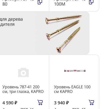
80
100М
для дерева
одителя
Уровень 787-41 200
Уровень EAGLE 100
см, три глазка, KAPRO
см KAPRO
4 590
₽
3 940
₽