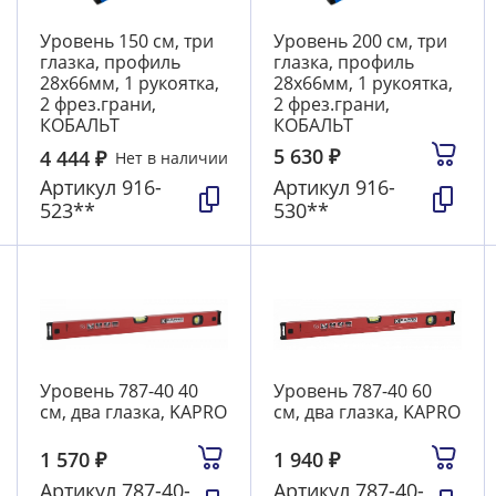
Уровень 150 см, три
Уровень 200 см, три
глазка, профиль
глазка, профиль
28х66мм, 1 рукоятка,
28х66мм, 1 рукоятка,
2 фрез.грани,
2 фрез.грани,
КОБАЛЬТ
КОБАЛЬТ
5 630
₽
4 444
₽
Нет в наличии
Артикул
916-
Артикул
916-
523**
530**
Уровень 787-40 40
Уровень 787-40 60
см, два глазка, KAPRO
см, два глазка, KAPRO
1 570
₽
1 940
₽
Артикул
787-40-
Артикул
787-40-