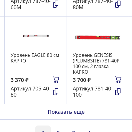
Артикул
787-40-
Артикул
787-40-
60М
80М
Уровень EAGLE 80 см
Уровень GENESIS
KAPRO
(PLUMBSITE) 781-40Р
100 см, 2 глазка
KAPRO
3 370
₽
3 700
₽
Артикул
705-40-
Артикул
781-40-
80
100
Показать еще