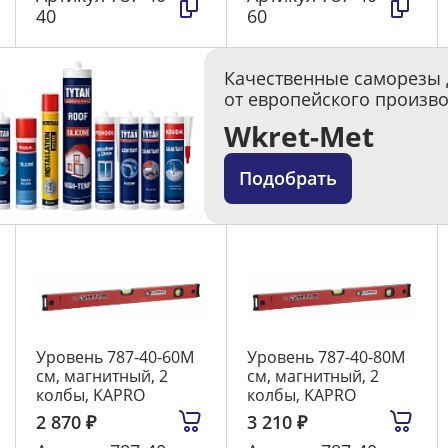
40
60
Качественные саморезы 
от европейского произв
Wkret-Met
Подобрать
Уровень 787-40-60М
Уровень 787-40-80М
см, магнитный, 2
см, магнитный, 2
колбы, KAPRO
колбы, KAPRO
2 870
₽
3 210
₽