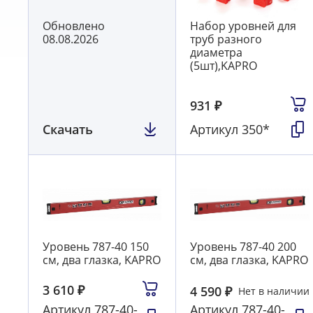
Обновлено
Набор уровней для
08.08.2026
труб разного
диаметра
(5шт),KAPRO
931
₽
Скачать
Артикул
350*
Уровень 787-40 150
Уровень 787-40 200
см, два глазка, KAPRO
см, два глазка, KAPRO
3 610
₽
4 590
₽
Нет в наличии
Артикул
787-40-
Артикул
787-40-