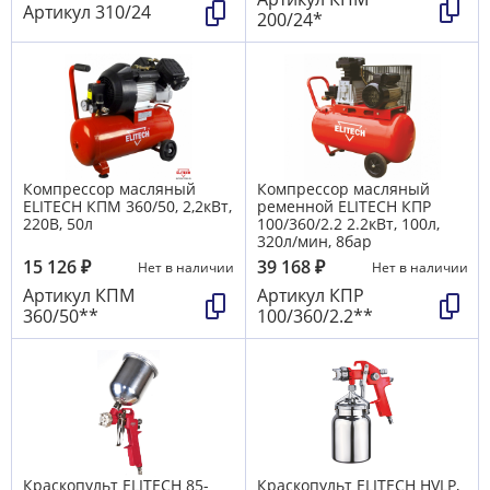
Артикул
310/24
200/24*
Компрессор масляный
Компрессор масляный
ELITECH КПМ 360/50, 2,2кВт,
ременной ELITECH КПР
220В, 50л
100/360/2.2 2.2кВт, 100л,
320л/мин, 8бар
15 126
₽
39 168
₽
Нет в наличии
Нет в наличии
Артикул
КПМ
Артикул
КПР
360/50**
100/360/2.2**
Краскопульт ELITECH 85-
Краскопульт ELITECH HVLP,