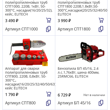
полипропиленовых труб
полипропиленовых труб
СПТ1000, 220В, 1кВт, 50-
СПТ1800 220В,1.8кВт,50-
300°С, насадки(16/20/25/32),
300°С,насадки(20/25/32/40/50/6
кейс, ELITECH
ELITECH
3 490
₽
3 990
₽
Артикул
СПТ1000
Артикул
СПТ1800
Аппарат для сварки
Бензопила БП 45/16, 2.4
полипропиленовых труб
л.с.1,76кВт, шина 400мм,
СПТ800, 220В, 0,8кВт, 50-
25RMC66, ELITECH
300°С,,
насадки(16/20/25/32/40/50/63),
кейс ELITECH
1 790
₽
6 729
₽
Нет в наличии
Артикул
СПТ800
Артикул
БП 45/16