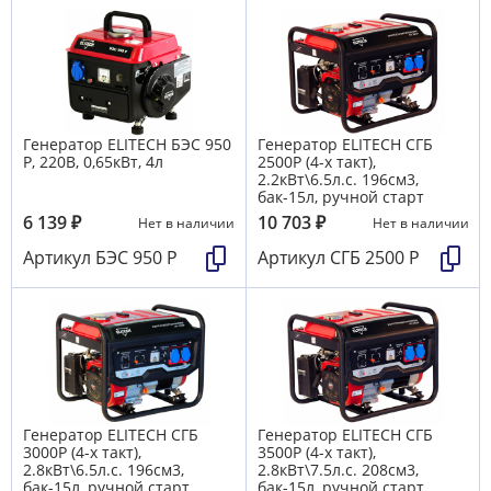
Генератор ELITECH БЭС 950
Генератор ELITECH СГБ
Р, 220В, 0,65кВт, 4л
2500Р (4-х такт),
2.2кВт\6.5л.с. 196см3,
бак-15л, ручной старт
6 139
₽
10 703
₽
Нет в наличии
Нет в наличии
Артикул
БЭС 950 Р
Артикул
СГБ 2500 Р
Генератор ELITECH СГБ
Генератор ELITECH СГБ
3000Р (4-х такт),
3500Р (4-х такт),
2.8кВт\6.5л.с. 196см3,
2.8кВт\7.5л.с. 208см3,
бак-15л, ручной старт
бак-15л, ручной старт