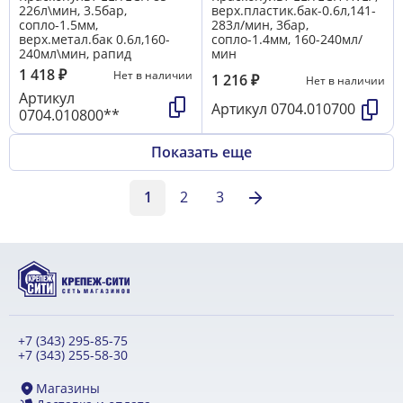
226л\мин, 3.5бар,
верх.пластик.бак-0.6л,141-
сопло-1.5мм,
283л/мин, 3бар,
верх.метал.бак 0.6л,160-
сопло-1.4мм, 160-240мл/
240мл\мин, рапид
мин
1 418
₽
Нет в наличии
1 216
₽
Нет в наличии
Артикул
Артикул
0704.010700
0704.010800**
Показать еще
1
2
3
+7 (343) 295-85-75
+7 (343) 255-58-30
Магазины