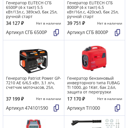
Генератор ELITECH СГБ
Генератор ELITECH СГБ
6500Р (4-х такт) 5.5
8000Р (4-х такт) 6.5
кВт/13л.с, 389см3, бак 25л,
кВт/16л.с, 420см3, бак 25л,
ручной старт
ручной старт
34 127
₽
39 751
₽
Нет в наличии
Нет в наличии
Артикул
СГБ 6500Р
Артикул
СГБ 8000Р
Генератор Patriot Power GP-
Генератор бензиновый
7210 AE 6/6,5 кВт, 3,1 л/ч,
инверторного типа FUBAG
счетчик моточасов, 25л,
TI 1000, до 1Квт, бак 2,6л,
защита от перегрузки
37 199
₽
17 170
₽
Нет в наличии
Нет в наличии
Артикул
474101590
Артикул
TI1000