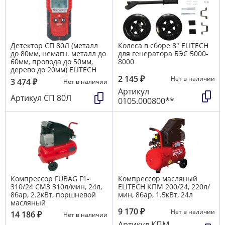
Детектор СП 80Л (металл
Колеса в сборе 8" ELITECH
до 80мм, немагн. металл до
для генератора БЭС 5000-
60мм, провода до 50мм,
8000
дерево до 20мм) ELITECH
2 145
₽
Нет в наличии
3 474
₽
Нет в наличии
Артикул
Артикул
СП 80Л
0105.000800**
Компрессор FUBAG F1-
Компрессор масляный
310/24 СМ3 310л/мин, 24л,
ELITECH КПМ 200/24, 220л/
8бар, 2.2кВт, поршневой
мин, 8бар, 1.5кВт, 24л
масляный
9 170
₽
Нет в наличии
14 186
₽
Нет в наличии
Артикул
КПМ