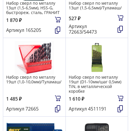
Набор сверл по металлу
Набор сверл по металлу
13шт (1,5-6,5мм), HSS-G,
13шт (1,5-6,5мм)/Туламаш/
быстрореж. сталь, ГРАНИТ
527
₽
1 870
₽
Артикул
Артикул
165205
72663/54473
Набор сверл по металлу
Набор сверл по металлу
19шт (1,0-10,0мм)/Туламаш/
19шт (D1-10мм/шаг 0,5мм)
TiN, в металлической
коробке
1 485
₽
1 610
₽
Артикул
72665
Артикул
4511191