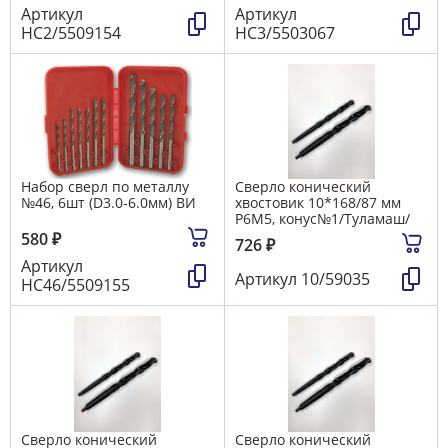
Артикул
Артикул
НС2/5509154
НС3/5503067
Набор сверл по металлу
Сверло конический
№46, 6шт (D3.0-6.0мм) ВИ
хвостовик 10*168/87 мм
Р6М5, конус№1/Туламаш/
580
₽
726
₽
Артикул
Артикул
10/59035
НС46/5509155
Сверло конический
Сверло конический