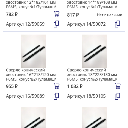
хвостовик 12*182/101 мм
хвостовик 14*189/108 мм
Р6М5, конус№1/Туламаш/
Р6М5, конус№1/Туламаш/
782
₽
817
₽
Нет в наличии
Артикул
12/59059
Артикул
14/59072
Сверло конический
Сверло конический
хвостовик 16*218/120 мм
хвостовик 18*228/130 мм
Р6М5, конус№2/Туламаш/
Р6М5, конус№2/Туламаш/
955
₽
1 032
₽
Артикул
16/59089
Артикул
18/59105