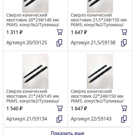
Сверло конический
Сверло конический
хвостовик 20*238/140 мм
хвостовик 21,5*248/150 мм
Р6М5, конус№2/Туламаш/
Р6М5, конус№2/Туламаш/
1 311
₽
1 647
₽
Артикул
20/59125
Артикул
21,5/59138
Сверло конический
Сверло конический
хвостовик 21*243/145 мм
хвостовик 22*248/150 мм
Р6М5, конус№2/Туламаш/
Р6М5, конус№2/Туламаш/
1 540
₽
1 647
₽
Артикул
21/59134
Артикул
22/59143
Показать еще