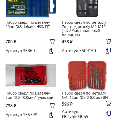
Набор сверл по металлу
Набор сверл по металлу
20шт (0,3-1,6мм), HSS, FIT
7шт под резьбу М2-М10
(1,6-8,5мм), тканевый
пенал, ВИ
700
₽
433
₽
Артикул
36360
Артикул
5509150
Набор сверл по металлу
Набор сверл по металлу
8шт (3,0-10,0мм)/Туламаш/
№1, 12шт (D3.0-8.0мм) ВИ
596
₽
738
₽
Артикул
Артикул
155798
НС1/5503065