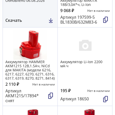
Обновлено 06.08.2026
Аккумулятор MAKITA
18В/3,0А*ч, Li-Ion
9 068
₽
Нет в наличии
Артикул
197599-5
Скачать
BL1830B/632M83-6
Аккумулятор HAMMER
Аккумулятор Li-Ion 2200
AKМ1215 12B,1.5Aч, NiCd
мА·ч
для MAKITA (модели 6216,
6217, 6227, 6270, 6271, 6316,
6317, 6319, 8270, 8271, 8414)
2 110
₽
Нет в наличии
195
₽
Артикул
Нет в наличии
AKM1215/17894*
Артикул
18650
снят