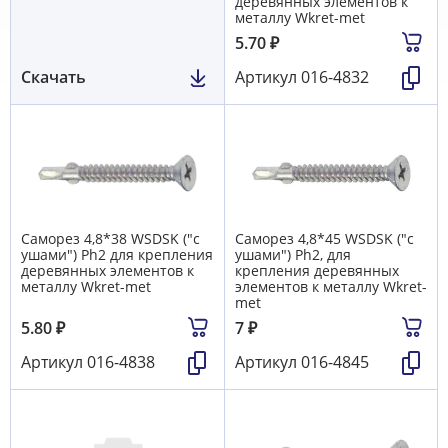
деревянных элементов к
металлу Wkret-met
5.70
₽
Скачать
Артикул
016-4832
Саморез 4,8*38 WSDSK ("с
Саморез 4,8*45 WSDSK ("с
ушами") Ph2 для крепления
ушами") Ph2, для
деревянных элементов к
крепления деревянных
металлу Wkret-met
элементов к металлу Wkret-
met
5.80
₽
7
₽
Артикул
016-4838
Артикул
016-4845