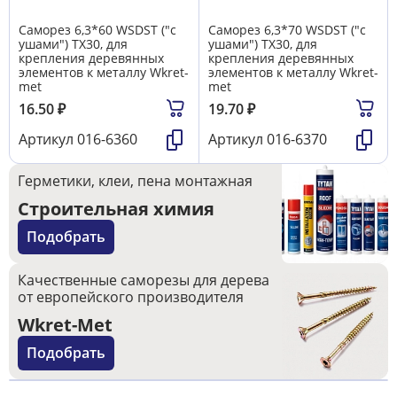
Саморез 6,3*60 WSDST ("с
Саморез 6,3*70 WSDST ("с
ушами") TX30, для
ушами") TX30, для
крепления деревянных
крепления деревянных
элементов к металлу Wkret-
элементов к металлу Wkret-
met
met
16.50
₽
19.70
₽
Артикул
016-6360
Артикул
016-6370
Герметики, клеи, пена монтажная
Строительная химия
Подобрать
Качественные саморезы для дерева
от европейского производителя
Wkret-Met
Подобрать