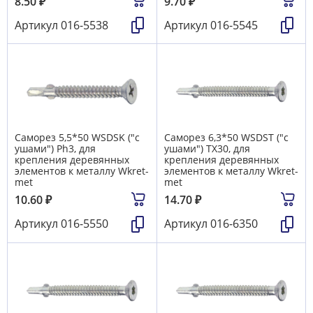
8.50
₽
9.70
₽
Артикул
016-5538
Артикул
016-5545
Саморез 5,5*50 WSDSK ("с
Саморез 6,3*50 WSDST ("с
ушами") Ph3, для
ушами") TX30, для
крепления деревянных
крепления деревянных
элементов к металлу Wkret-
элементов к металлу Wkret-
met
met
10.60
₽
14.70
₽
Артикул
016-5550
Артикул
016-6350