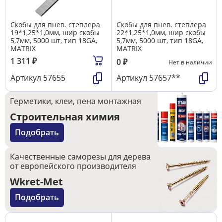
Скобы для пнев. степлера
Скобы для пнев. степлера
19*1,25*1,0мм, шир скобы
22*1,25*1,0мм, шир скобы
5,7мм, 5000 шт, тип 18GA,
5,7мм, 5000 шт, тип 18GA,
MATRIX
MATRIX
1 311
₽
0
₽
Нет в наличии
Артикул
57655
Артикул
57657**
Герметики, клеи, пена монтажная
Строительная химия
Подобрать
Качественные саморезы для дерева
от европейского производителя
Wkret-Met
Подобрать