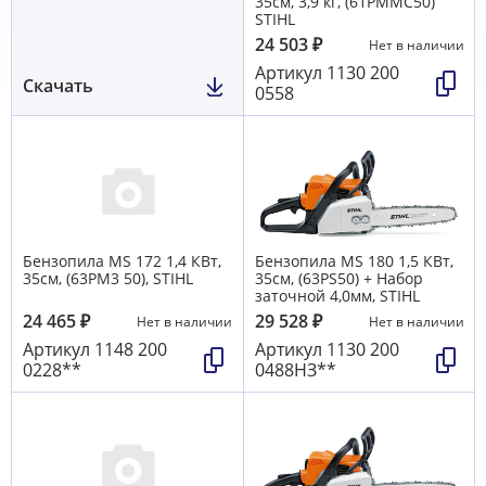
35см, 3,9 кг, (61РММС50)
STIHL
24 503
₽
Нет в наличии
Артикул
1130 200
Скачать
0558
Бензопила MS 172 1,4 КВт,
Бензопила MS 180 1,5 КВт,
35см, (63РМ3 50), STIHL
35см, (63РS50) + Набор
заточной 4,0мм, STIHL
24 465
₽
29 528
₽
Нет в наличии
Нет в наличии
Артикул
1148 200
Артикул
1130 200
0228**
0488НЗ**