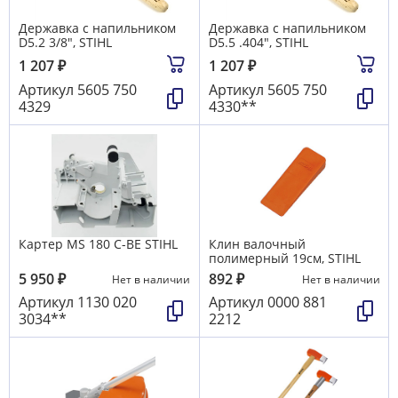
Державка с напильником
Державка с напильником
D5.2 3/8", STIHL
D5.5 .404", STIHL
1 207
₽
1 207
₽
Артикул
5605 750
Артикул
5605 750
4329
4330**
Картер MS 180 C-BE STIHL
Клин валочный
полимерный 19см, STIHL
5 950
₽
892
₽
Нет в наличии
Нет в наличии
Артикул
1130 020
Артикул
0000 881
3034**
2212