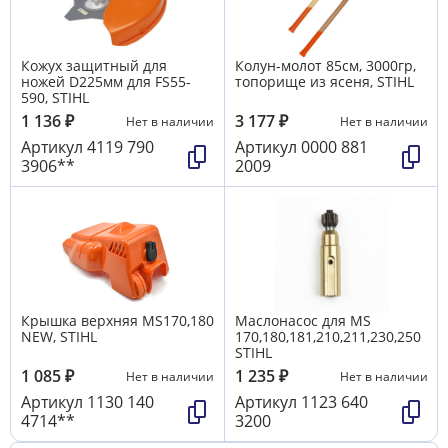
Кожух защитный для
Колун-молот 85см, 3000гр,
ножей D225мм для FS55-
топорище из ясеня, STIHL
590, STIHL
1 136
₽
3 177
₽
Нет в наличии
Нет в наличии
Артикул
4119 790
Артикул
0000 881
3906**
2009
Крышка верхняя MS170,180
Маслонасос для MS
NEW, STIHL
170,180,181,210,211,230,250
STIHL
1 085
₽
1 235
₽
Нет в наличии
Нет в наличии
Артикул
1130 140
Артикул
1123 640
4714**
3200