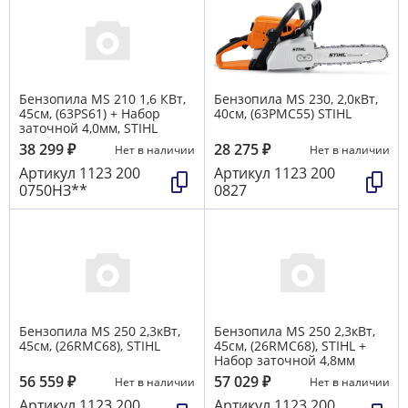
Бензопила MS 210 1,6 КВт,
Бензопила MS 230, 2,0кВт,
45см, (63РS61) + Набор
40см, (63PMC55) STIHL
заточной 4,0мм, STIHL
38 299
₽
28 275
₽
Нет в наличии
Нет в наличии
Артикул
1123 200
Артикул
1123 200
0750НЗ**
0827
Бензопила MS 250 2,3кВт,
Бензопила MS 250 2,3кВт,
45см, (26RMC68), STIHL
45см, (26RMC68), STIHL +
Набор заточной 4,8мм
56 559
₽
57 029
₽
Нет в наличии
Нет в наличии
Артикул
1123 200
Артикул
1123 200