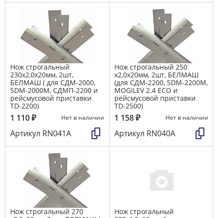
Нож строгальный
Нож строгальный 250
230х2,0х20мм, 2шт,
х2,0х20мм, 2шт, БЕЛМАШ
БЕЛМАШ ( для СДМ-2000,
(для СДМ-2200, SDM-2200M,
SDM-2000M, СДМП-2200 и
MOGILEV 2.4 ECO и
рейсмусовой приставки
рейсмусовой приставки
TD-2200)
TD-2500)
1 110
₽
1 158
₽
Нет в наличии
Нет в наличии
Артикул
RN041A
Артикул
RN040A
Нож строгальный 270
Нож строгальный