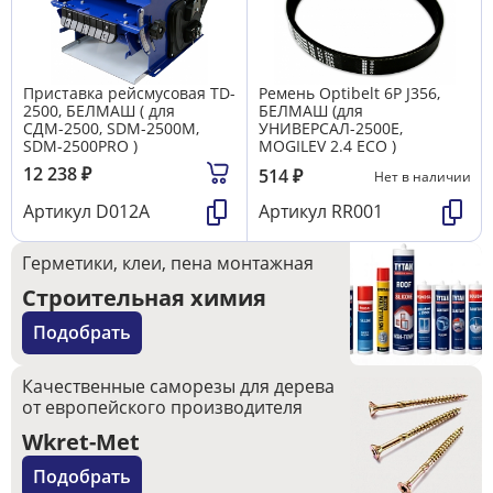
Приставка рейсмусовая TD-
Ремень Optibelt 6P J356,
2500, БЕЛМАШ ( для
БЕЛМАШ (для
СДМ-2500, SDM-2500M,
УНИВЕРСАЛ-2500Е,
SDM-2500PRO )
MOGILEV 2.4 ECO )
12 238
₽
514
₽
Нет в наличии
Артикул
D012A
Артикул
RR001
Герметики, клеи, пена монтажная
Строительная химия
Подобрать
Качественные саморезы для дерева
от европейского производителя
Wkret-Met
Подобрать