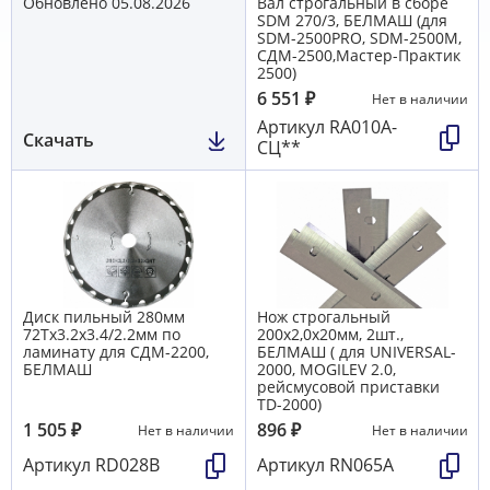
Обновлено 05.08.2026
Вал строгальный в сборе
SDM 270/3, БЕЛМАШ (для
SDM-2500PRO, SDM-2500M,
СДМ-2500,Мастер-Практик
2500)
6 551
₽
Нет в наличии
Артикул
RA010A-
Скачать
СЦ**
Диск пильный 280мм
Нож строгальный
72Тх3.2х3.4/2.2мм по
200х2,0х20мм, 2шт.,
ламинату для СДМ-2200,
БЕЛМАШ ( для UNIVERSAL-
БЕЛМАШ
2000, MOGILEV 2.0,
рейсмусовой приставки
TD-2000)
1 505
₽
896
₽
Нет в наличии
Нет в наличии
Артикул
RD028B
Артикул
RN065A