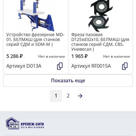
Устройство фрезерное MD-
Фреза пазовая
01, БЕЛМАШ (для станков
D125хd32х10, БЕЛМАШ (для
серий СДМ и SDM-M )
станков серий СДМ, CBS,
Унивесал )
5 286
₽
1 965
₽
Нет в наличии
Нет в наличии
Артикул
D013A
Артикул
RF0015A
Показать еще
1
2