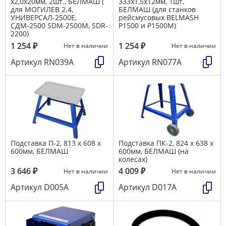
х2,0х20мм, 2шт., БЕЛМАШ (
333х1,5х12мм, 1шт,
для МОГИЛЕВ 2.4,
БЕЛМАШ (для станков
УНИВЕРСАЛ-2500Е,
рейсмусовых BELMASH
СДМ-2500 SDM-2500М, SDR-
P1500 и P1500M)
2200)
1 254
₽
1 254
₽
Нет в наличии
Нет в наличии
Артикул
RN039A
Артикул
RN077A
Подставка П-2, 813 х 608 х
Подставка ПК-2, 824 х 638 х
600мм, БЕЛМАШ
600мм, БЕЛМАШ (на
колесах)
3 646
₽
4 009
₽
Нет в наличии
Нет в наличии
Артикул
D005A
Артикул
D017A