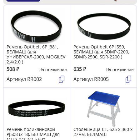
Ремень Optibelt 6P J381,
Ремень Optibelt 6P J559,
БЕЛМАШ (для
БЕЛМАШ (для SDMP-2200,
УНИВЕРСАЛ-2000, MOGILEV
SDMR-2500, SDR-2200 )
2.4/2.0 )
508
₽
635
₽
Нет в наличии
Нет в наличии
Артикул
RR002
Артикул
RR005
Ремень поликлиновой
Столешница СТ, 625 х 360 х
PJ508 (Z=8), БЕЛМАШ для
27мм, БЕЛМАШ
МП 2.0/2.2/2.5 кВт