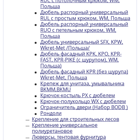
RUC с потолочным крюком, WM,
Польша
Дюбель распорный универсальный
RUL с простым крюком, WM, Польша
Дюбель распорный универсальный
RUO с петельным крюком, WM,
Польша
Дюбель универсальный SFX, KPW,
Wkret-Met /Польша/
Дюбель фасадный KPK, KPO, KPR-
FAST, KPR-PIKE (с шурупом), WM,
Польша)
Дюбель фасадный KPR (без шурупа)
Wkret-Met, Польша
Крепеж для унитаза, умывальника
BKMM,BKMU
Крючок-костыль PX с дюбелем
Крючок-полукольцо WX с дюбелем
Ограничитель двери (Набор BODB )
Рондоли
Крепление для строительных лесов
Крепление универсальное
полиуретановое
Люверсы, тентовая фурнитура