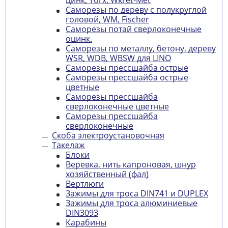
цинк, Torx, Wkret-Met
Саморезы по дереву с полукруглой
головой, WM, Fischer
Саморезы потай сверлоконечные
оцинк.
Саморезы по металлу, бетону, дереву
WSR, WDB, WBSW для LINO
Саморезы прессшайба острые
Саморезы прессшайба острые
цветные
Саморезы прессшайба
сверлоконечные цветные
Саморезы прессшайба
сверлоконечные
Скоба электроустановочная
Такелаж
Блоки
Веревка, нить капроновая, шнур
хозяйственный (фал)
Вертлюги
Зажимы для троса DIN741 и DUPLEX
Зажимы для троса алюминиевые
DIN3093
Карабины