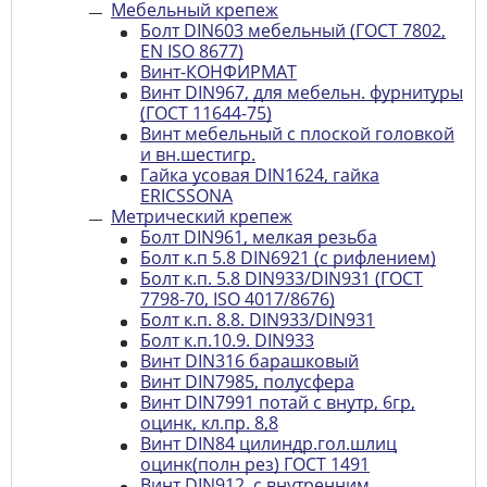
Мебельный крепеж
Болт DIN603 мебельный (ГОСТ 7802,
EN ISO 8677)
Винт-КОНФИРМАТ
Винт DIN967, для мебельн. фурнитуры
(ГОСТ 11644-75)
Винт мебельный с плоской головкой
и вн.шестигр.
Гайка усовая DIN1624, гайка
ERICSSONA
Метрический крепеж
Болт DIN961, мелкая резьба
Болт к.п 5.8 DIN6921 (с рифлением)
Болт к.п. 5.8 DIN933/DIN931 (ГОСТ
7798-70, ISO 4017/8676)
Болт к.п. 8.8. DIN933/DIN931
Болт к.п.10.9. DIN933
Винт DIN316 барашковый
Винт DIN7985, полусфера
Винт DIN7991 потай с внутр, 6гр,
оцинк, кл.пр. 8,8
Винт DIN84 цилиндр.гол.шлиц
оцинк(полн рез) ГОСТ 1491
Винт DIN912, с внутренним