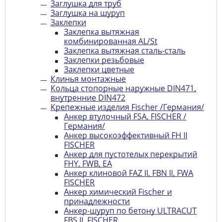
Заглушка для труб
Заглушка на шуруп
Заклепки
Заклепка вытяжная
комбинированная AL/St
Заклепка вытяжная сталь-сталь
Заклепки резьбовые
Заклепки цветные
Клинья монтажные
Кольца стопорные наружные DIN471,
внутренние DIN472
Крепежные изделия Fischer /Германия/
Анкер втулочный FSA, FISCHER /
Германия/
Анкер высокоэффективный FH II
FISCHER
Анкер для пустотелых перекрытий
FHY, FWB, EA
Анкер клиновой FAZ II, FBN II, FWA
FISCHER
Анкер химический Fischer и
принадлежности
Анкер-шуруп по бетону ULTRACUT
FBS II, FISCHER