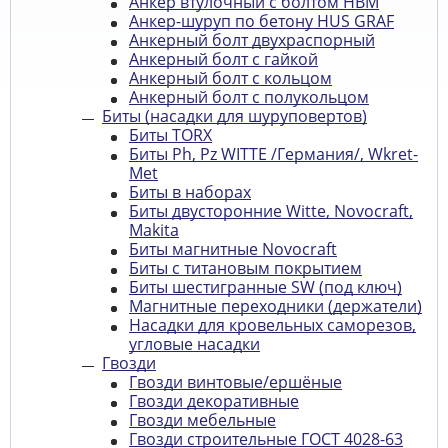
Анкер втулочный с болтом HBM
Анкер-шуруп по бетону HUS GRAF
Анкерный болт двухраспорный
Анкерный болт с гайкой
Анкерный болт с кольцом
Анкерный болт с полукольцом
Биты (насадки для шуруповертов)
Биты TORX
Биты Ph, Pz WITTE /Германия/, Wkret-
Met
Биты в наборах
Биты двусторонние Witte, Novocraft,
Makita
Биты магнитные Novocraft
Биты с титановым покрытием
Биты шестигранные SW (под ключ)
Магнитные переходники (держатели)
Насадки для кровельных саморезов,
угловые насадки
Гвозди
Гвозди винтовые/ершёные
Гвозди декоративные
Гвозди мебельные
Гвозди строительные ГОСТ 4028-63