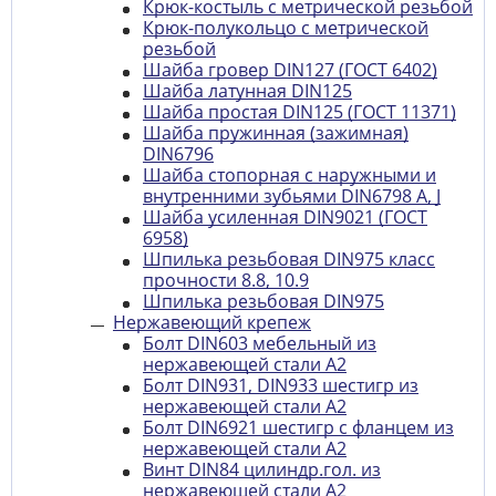
Крюк-костыль с метрической резьбой
Крюк-полукольцо с метрической
резьбой
Шайба гровер DIN127 (ГОСТ 6402)
Шайба латунная DIN125
Шайба простая DIN125 (ГОСТ 11371)
Шайба пружинная (зажимная)
DIN6796
Шайба стопорная с наружными и
внутренними зубьями DIN6798 A, J
Шайба усиленная DIN9021 (ГОСТ
6958)
Шпилька резьбовая DIN975 класс
прочности 8.8, 10.9
Шпилька резьбовая DIN975
Нержавеющий крепеж
Болт DIN603 мебельный из
нержавеющей стали А2
Болт DIN931, DIN933 шестигр из
нержавеющей стали A2
Болт DIN6921 шестигр с фланцем из
нержавеющей стали А2
Винт DIN84 цилиндр.гол. из
нержавеющей стали А2