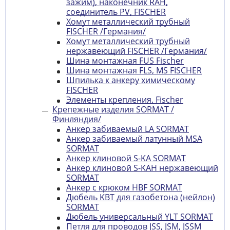
зажим), наконечник RAH,
соединитель PV, FISCHER
Хомут металлический трубный
FISCHER /Германия/
Хомут металлический трубный
нержавеющий FISCHER /Германия/
Шина монтажная FUS Fischer
Шина монтажная FLS, MS FISCHER
Шпилька к анкеру химическому
FISCHER
Элементы крепления, Fischer
Крепежные изделия SORMAT /
Финляндия/
Анкер забиваемый LA SORMAT
Анкер забиваемый латунный MSA
SORMAT
Анкер клиновой S-KA SORMAT
Анкер клиновой S-KAH нержавеющий
SORMAT
Анкер с крюком HBF SORMAT
Дюбель KBT для газобетона (нейлон)
SORMAT
Дюбель универсальный YLT SORMAT
Петля для проводов JSS, JSM, JSSM