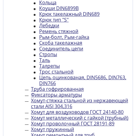
Кольца
Коуши DIN6899B
Крюк такелажный DIN689
Крюк тип "S"
Лебедки
Ремень стяжной
Рым-болт, Рым-гайка
Скоба такелажная
Соединитель цепи
Стропы
Таль
Талрепы
Трос стальной
Цепь оцинкованая, DIN5686, DIN763,
DIN766
Труба гофрированная
Фиксаторы арматуры
Хомут-стяжка стальной из нержавеющей
стали AISI 304,316
Хомут для воздуховодов ГОСТ 24140-80
Хомут металлический с гайкой (трубный)
Хомут проволочный ГОСТ 28191-89
Хомут пружинный
Хомут ремонтный для труб