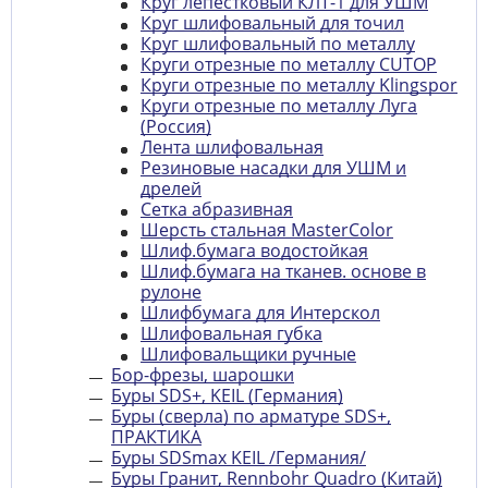
Круг лепестковый КЛТ-1 для УШМ
Круг шлифовальный для точил
Круг шлифовальный по металлу
Круги отрезные по металлу CUTOP
Круги отрезные по металлу Klingspor
Круги отрезные по металлу Луга
(Россия)
Лента шлифовальная
Резиновые насадки для УШМ и
дрелей
Сетка абразивная
Шерсть стальная MasterColor
Шлиф.бумага водостойкая
Шлиф.бумага на тканев. основе в
рулоне
Шлифбумага для Интерскол
Шлифовальная губка
Шлифовальщики ручные
Бор-фрезы, шарошки
Буры SDS+, KEIL (Германия)
Буры (сверла) по арматуре SDS+,
ПРАКТИКА
Буры SDSmax KEIL /Германия/
Буры Гранит, Rennbohr Quadro (Китай)