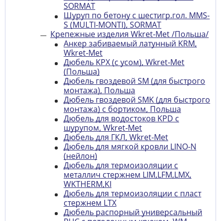
SORMAT
Шуруп по бетону с шестигр.гол. MMS-
S (MULTI-MONTI), SORMAT
Крепежные изделия Wkret-Met /Польша/
Анкер забиваемый латунный KRM,
Wkret-Met
Дюбель KPX (c усом), Wkret-Met
(Польша)
Дюбель гвоздевой SM (для быстрого
монтажа), Польша
Дюбель гвоздевой SMK (для быстрого
монтажа) с бортиком, Польша
Дюбель для водостоков KPD с
шурупом, Wkret-Met
Дюбель для ГКЛ, Wkret-Met
Дюбель для мягкой кровли LINO-N
(нейлон)
Дюбель для термоизоляции с
металлич стержнем LIM,LFM,LMX,
WKTHERM,KI
Дюбель для термоизоляции с пласт
стержнем LTX
Дюбель распорный универсальный