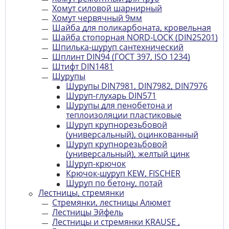
Хомут силовой шарнирный
Хомут червячный 9мм
Шайба для поликарбоната, кровельная
Шайба стопорная NORD-LOCK (DIN25201)
Шпилька-шуруп сантехнический
Шплинт DIN94 (ГОСТ 397, ISO 1234)
Штифт DIN1481
Шурупы
Шурупы DIN7981, DIN7982, DIN7976
Шуруп-глухарь DIN571
Шурупы для пенобетона и
теплоизоляции пластиковые
Шуруп крупнорезьбовой
(универсальный), оцинкованный
Шуруп крупнорезьбовой
(универсальный), желтый цинк
Шуруп-крючок
Крючок-шуруп KEW, FISCHER
Шуруп по бетону, потай
Лестницы, стремянки
Стремянки, лестницы Алюмет
Лестницы Эйфель
Лестницы и стремянки KRAUSE ,