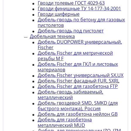
Гвозди толевые ГОСТ 4029-63
Гвозди финишные ТУ 14-177-34-2001
Гвозди шиферные
Дюбель-гвоздь по бетону для газовых
пистолетов
Дюбель-гвоздь под пистолет
Дюбельная техника
Дюбель DUOPOWER универсальный,
Fischer
Дюбель Fischer для метрической
резьбы M F
Дюбель Fischer для ГКЛ и листовых
материалов
Дюбель Fischer универсальный SX,UX
Дюбель Fischer фасадный FUR, SXRL
Дюбель Fischer для газобетона FTP
Дюбель-гвоздь забиваемый,
металлический
Дюбель гвоздевой SMD, SMKD (для
быстрого монтажа), Россия
Дюбель для газобетона нейлон GB
Дюбель для газобетона
металлический MUD
Дюбель для термоизоляции IZO, IZM,