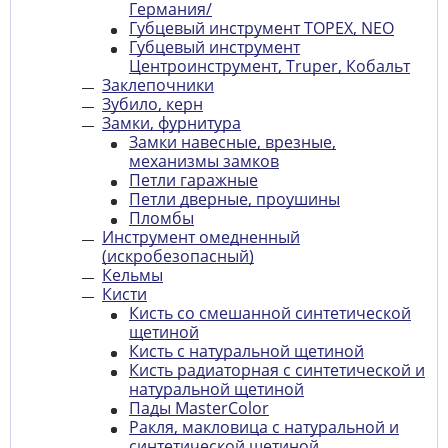
Германия/
Губцевый инструмент TOPEX, NEO
Губцевый инструмент
Центроинструмент, Truper, Кобальт
Заклепочники
Зубило, керн
Замки, фурнитура
Замки навесные, врезные,
механизмы замков
Петли гаражные
Петли дверные, проушины
Пломбы
Инструмент омедненный
(искробезопасный)
Кельмы
Кисти
Кисть со смешанной синтетической
щетиной
Кисть с натуральной щетиной
Кисть радиаторная с синтетической и
натуральной щетиной
Пады MasterColor
Ракля, макловица с натуральной и
синтетической щетиной