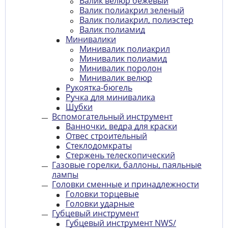
Валик велюр бежевый
Валик полиакрил зеленый
Валик полиакрил, полиэстер
Валик полиамид
Минивалики
Минивалик полиакрил
Минивалик полиамид
Минивалик поролон
Минивалик велюр
Рукоятка-бюгель
Ручка для минивалика
Шубки
Вспомогательный инструмент
Ванночки, ведра для краски
Отвес строительный
Стеклодомкраты
Стержень телескопический
Газовые горелки, баллоны, паяльные
лампы
Головки сменные и принадлежности
Головки торцевые
Головки ударные
Губцевый инструмент
Губцевый инструмент NWS/