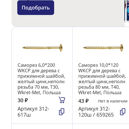
Подобрать
Саморез 6,0*200
Саморез 10,0*120
WKCP для дерева с
WKCP для дерева с
прижимной шайбой,
прижимной шайбой,
желтый цинк,неполн
желтый цинк,неполн
резьба 70 мм, T30,
резьба 80 мм, T40,
Wkret-Met, Польша
Wkret-Met, Польша
30
₽
43
₽
Нет в наличии
Артикул
312-
Артикул
312-
617ш
120ш / 659265