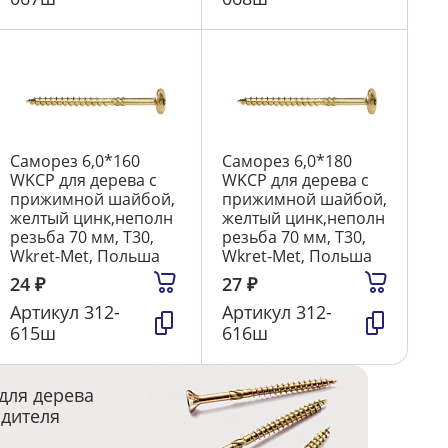
Саморез 6,0*160
Саморез 6,0*180
WKCP для дерева с
WKCP для дерева с
прижимной шайбой,
прижимной шайбой,
желтый цинк,неполн
желтый цинк,неполн
резьба 70 мм, T30,
резьба 70 мм, T30,
Wkret-Met, Польша
Wkret-Met, Польша
24
₽
27
₽
Артикул
312-
Артикул
312-
615ш
616ш
для дерева
одителя