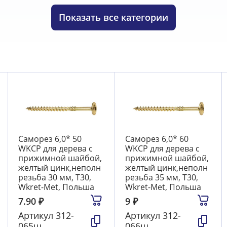
 Torx, Wkret-Met
15
Саморезы по дереву потай, желтый 
scher
18
Саморезы потай сверлоконечные оцинк.
7
Са
Показать
все категории
зы прессшайба сверлоконечные
15
Саморезы прессша
Саморез 6,0* 50
Саморез 6,0* 60
WKCP для дерева с
WKCP для дерева с
прижимной шайбой,
прижимной шайбой,
желтый цинк,неполн
желтый цинк,неполн
резьба 30 мм, T30,
резьба 35 мм, T30,
Wkret-Met, Польша
Wkret-Met, Польша
7.90
₽
9
₽
Артикул
312-
Артикул
312-
065ш
066ш