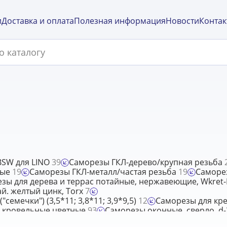
и
Доставка и оплата
Полезная информация
Новости
Контак
BSW для LINO
39
Саморезы ГКЛ-дерево/крупная резьба
ные
19
Саморезы ГКЛ-металл/частая резьба
19
Саморез
зы для дерева и террас потайные, нержавеющие, Wkret-M
й. желтый цинк, Torx
7
емечки") (3,5*11; 3,8*11; 3,9*9,5)
12
Саморезы для кр
 кровельные цветные
93
Саморезы оконные, сверло, d-3
Саморезы по дереву конструкционные WKCP с прижимно