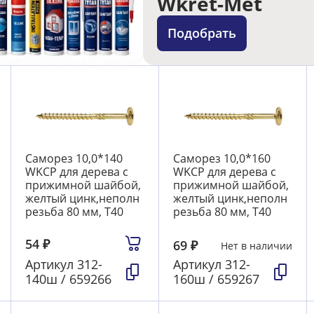
Wkret-Met
Подобрать
Саморез 10,0*140
Саморез 10,0*160
WKCP для дерева с
WKCP для дерева с
прижимной шайбой,
прижимной шайбой,
желтый цинк,неполн
желтый цинк,неполн
резьба 80 мм, T40
резьба 80 мм, T40
54
₽
69
₽
Нет в наличии
Артикул
312-
Артикул
312-
140ш / 659266
160ш / 659267