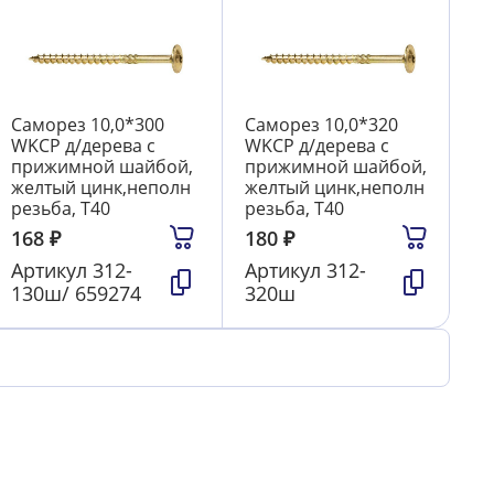
Саморез 10,0*300
Саморез 10,0*320
WKCP д/дерева с
WKCP д/дерева с
прижимной шайбой,
прижимной шайбой,
желтый цинк,неполн
желтый цинк,неполн
резьба, T40
резьба, T40
168
₽
180
₽
Артикул
312-
Артикул
312-
130ш/ 659274
320ш