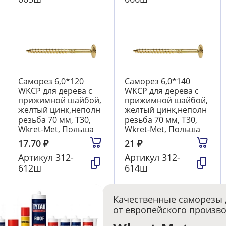
Саморез 6,0*120
Саморез 6,0*140
WKCP для дерева с
WKCP для дерева с
прижимной шайбой,
прижимной шайбой,
желтый цинк,неполн
желтый цинк,неполн
резьба 70 мм, T30,
резьба 70 мм, T30,
Wkret-Met, Польша
Wkret-Met, Польша
17.70
₽
21
₽
Артикул
312-
Артикул
312-
612ш
614ш
Качественные саморезы 
от европейского произв