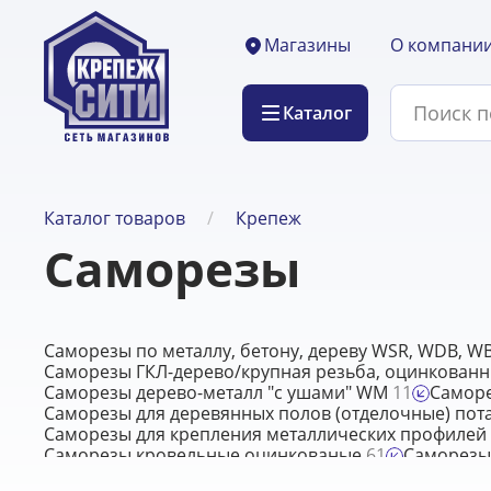
О компани
Магазины
Каталог
Каталог товаров
Крепеж
Саморезы
Саморезы по металлу, бетону, дереву WSR, WDB, W
Саморезы ГКЛ-дерево/крупная резьба, оцинкован
Саморезы дерево-металл "с ушами" WM
11
Саморе
Саморезы для деревянных полов (отделочные) пота
Саморезы для крепления металлических профилей ("с
Саморезы кровельные оцинкованые
61
Саморезы
Саморезы по дереву WKLC-B, WKSS-B, Wkret-Met
9