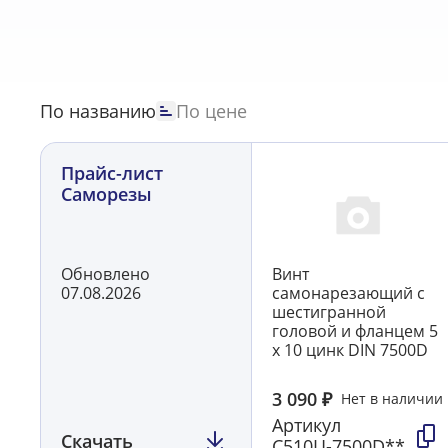
Саморезы по дереву конструкционные WKCS, потай,
Саморезы по дереву с полукруглой головой, WM, Fi
Саморезы прессшайба острые цветные
69
Саморе
По названию
По цене
Прайс-лист
Саморезы
Обновлено
Винт
07.08.2026
самонарезающий с
шестигранной
головой и фланцем 5
х 10 цинк DIN 7500D
3 090
₽
Нет в наличии
Артикул
Скачать
С510Ц-7500D**