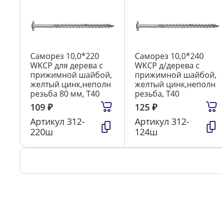
Саморез 10,0*220
Саморез 10,0*240
WKCP для дерева с
WKCP д/дерева с
прижимной шайбой,
прижимной шайбой,
желтый цинк,неполн
желтый цинк,неполн
резьба 80 мм, T40
резьба, T40
109
₽
125
₽
Артикул
312-
Артикул
312-
220ш
124ш