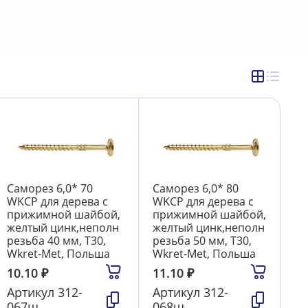
цинк, Torx, Wkret-Met
44
морезы прессшайба острые
14
йба сверлоконечные цветные
71
Саморез 6,0* 70
Саморез 6,0* 80
WKCP для дерева с
WKCP для дерева с
прижимной шайбой,
прижимной шайбой,
желтый цинк,неполн
желтый цинк,неполн
резьба 40 мм, T30,
резьба 50 мм, T30,
Wkret-Met, Польша
Wkret-Met, Польша
10.10
₽
11.10
₽
Артикул
312-
Артикул
312-
067ш
068ш