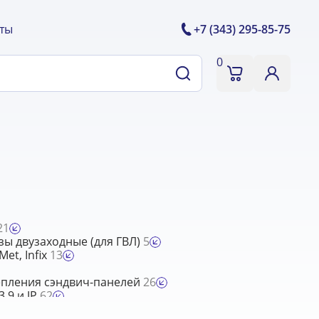
ты
+7 (343) 295-85-75
0
21
ы двузаходные (для ГВЛ)
5
et, Infix
13
епления сэндвич-панелей
26
,9 и JP
62
й шайбой Wkret-Met, Fischer
43