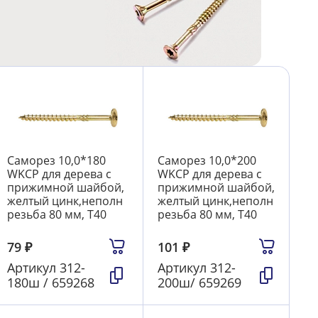
Саморез 10,0*180
Саморез 10,0*200
WKCP для дерева с
WKCP для дерева с
прижимной шайбой,
прижимной шайбой,
желтый цинк,неполн
желтый цинк,неполн
резьба 80 мм, T40
резьба 80 мм, T40
79
₽
101
₽
Артикул
312-
Артикул
312-
180ш / 659268
200ш/ 659269