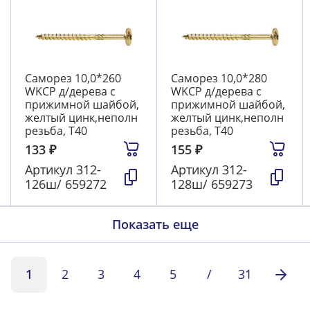
Саморез 10,0*260
Саморез 10,0*280
WKCP д/дерева с
WKCP д/дерева с
прижимной шайбой,
прижимной шайбой,
желтый цинк,неполн
желтый цинк,неполн
резьба, T40
резьба, T40
133
₽
155
₽
Артикул
312-
Артикул
312-
126ш/ 659272
128ш/ 659273
Показать еще
1
2
3
4
5
/
31