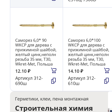
Саморез 6,0* 90
Саморез 6,0*100
WKCP для дерева с
WKCP для дерева с
прижимной шайбой,
прижимной шайбой,
желтый цинк,неполн
желтый цинк,неполн
резьба 35 мм, T30,
резьба 35 мм, T30,
Wkret-Met, Польша
Wkret-Met, Польша
12.10
₽
14.10
₽
Артикул
312-
Артикул
312-
690ш
610ш
Герметики, клеи, пена монтажная
Строительная химия