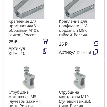
Крепление для
Крепление для
профнастила V-
профнастила V-
образный M10 с
образный M8 с
гайкой, Россия
гайкой, Россия
25
₽
25
₽
Артикул
Артикул
КПНП8
КПНП10
Струбцина
Струбцина
монтажная М8
монтажная М10
(лучевой зажим),
(лучевой зажим),
цинк, Россия
цинк, Россия