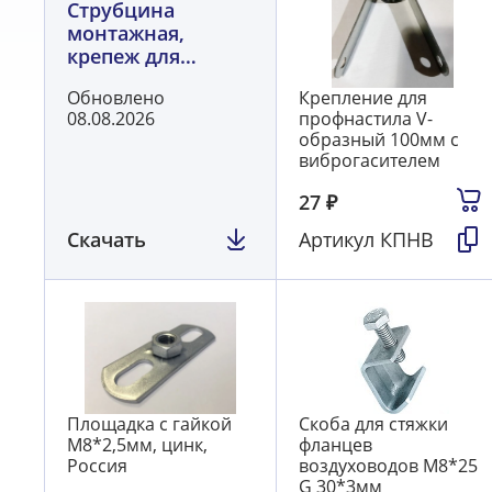
Струбцина
монтажная,
крепеж для
профнастила
Обновлено
Крепление для
(Россия)
08.08.2026
профнастила V-
образный 100мм с
виброгасителем
27
₽
Скачать
Артикул
КПНВ
Площадка с гайкой
Скоба для стяжки
M8*2,5мм, цинк,
фланцев
Россия
воздуховодов М8*25
G 30*3мм