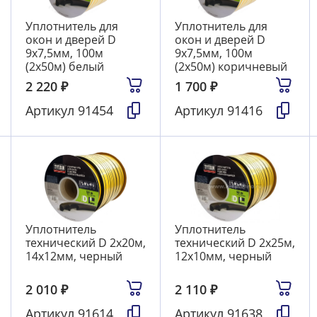
Уплотнитель для
Уплотнитель для
окон и дверей D
окон и дверей D
9х7,5мм, 100м
9х7,5мм, 100м
(2х50м) белый
(2х50м) коричневый
2 220
₽
1 700
₽
Артикул
91454
Артикул
91416
Уплотнитель
Уплотнитель
технический D 2х20м,
технический D 2х25м,
14х12мм, черный
12х10мм, черный
2 010
₽
2 110
₽
Артикул
91614
Артикул
91638