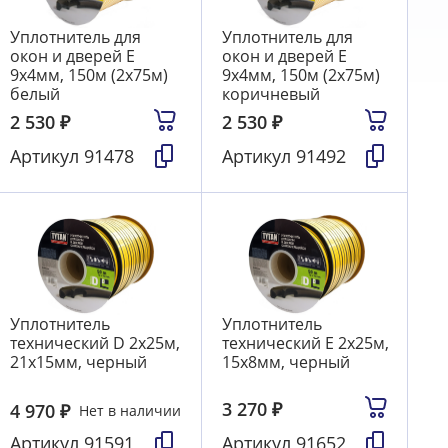
Уплотнитель для
Уплотнитель для
окон и дверей E
окон и дверей E
9х4мм, 150м (2х75м)
9х4мм, 150м (2х75м)
белый
коричневый
2 530
₽
2 530
₽
Артикул
91478
Артикул
91492
Уплотнитель
Уплотнитель
технический D 2х25м,
технический E 2х25м,
21х15мм, черный
15х8мм, черный
3 270
₽
4 970
₽
Нет в наличии
Артикул
91591
Артикул
91652