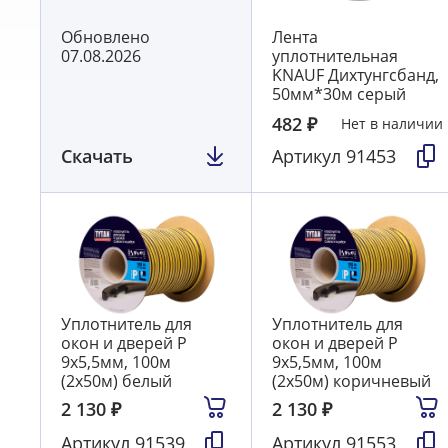
Обновлено
Лента
07.08.2026
уплотнительная
KNAUF Дихтунгсбанд,
50мм*30м серый
482
₽
Нет в наличии
Скачать
Артикул
91453
Уплотнитель для
Уплотнитель для
окон и дверей Р
окон и дверей Р
9х5,5мм, 100м
9х5,5мм, 100м
(2х50м) белый
(2х50м) коричневый
2 130
₽
2 130
₽
Артикул
91539
Артикул
91553