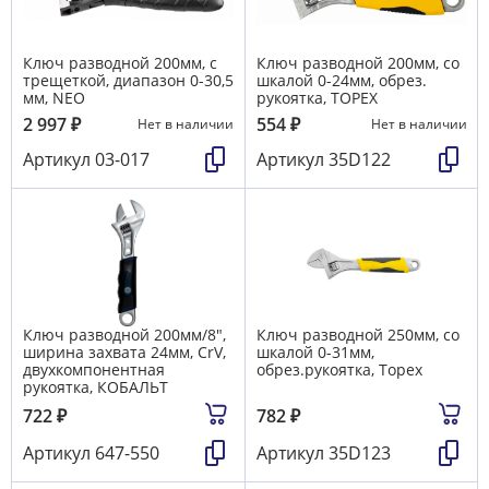
Ключ разводной 200мм, с
Ключ разводной 200мм, со
трещеткой, диапазон 0-30,5
шкалой 0-24мм, обрез.
мм, NEO
рукоятка, TOPEX
2 997
₽
554
₽
Нет в наличии
Нет в наличии
Артикул
03-017
Артикул
35D122
Ключ разводной 200мм/8",
Ключ разводной 250мм, со
ширина захвата 24мм, CrV,
шкалой 0-31мм,
двухкомпонентная
обрез.рукоятка, Topex
рукоятка, КОБАЛЬТ
722
₽
782
₽
Артикул
647-550
Артикул
35D123