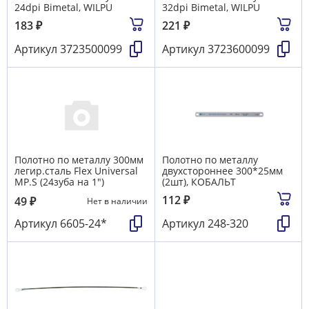
24dpi Bimetal, WILPU
32dpi Bimetal, WILPU
183
₽
221
₽
Артикул
3723500099
Артикул
3723600099
Полотно по металлу 300мм
Полотно по металлу
легир.сталь Flex Universal
двухстороннее 300*25мм
MP.S (24зуба на 1")
(2шт), КОБАЛЬТ
112
₽
49
₽
Нет в наличии
Артикул
6605-24*
Артикул
248-320