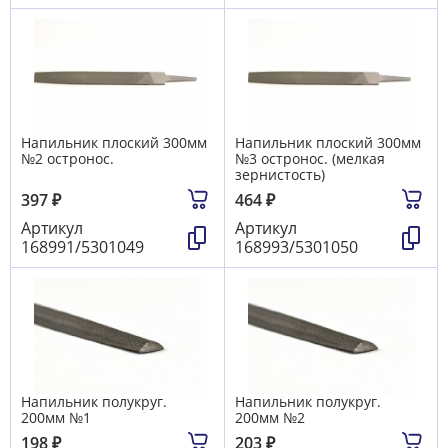
Напильник плоский 300мм
Напильник плоский 300мм
№2 остронос.
№3 остронос. (мелкая
зернистость)
397
₽
464
₽
Артикул
Артикул
168991/5301049
168993/5301050
Напильник полукруг.
Напильник полукруг.
200мм №1
200мм №2
198
₽
203
₽