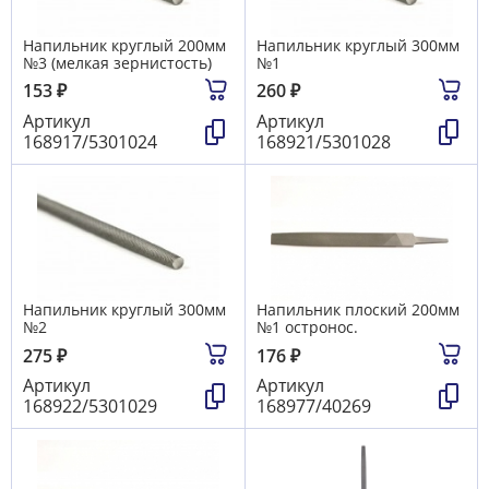
Напильник круглый 200мм
Напильник круглый 300мм
№3 (мелкая зернистость)
№1
153
₽
260
₽
Артикул
Артикул
168917/5301024
168921/5301028
Напильник круглый 300мм
Напильник плоский 200мм
№2
№1 остронос.
275
₽
176
₽
Артикул
Артикул
168922/5301029
168977/40269