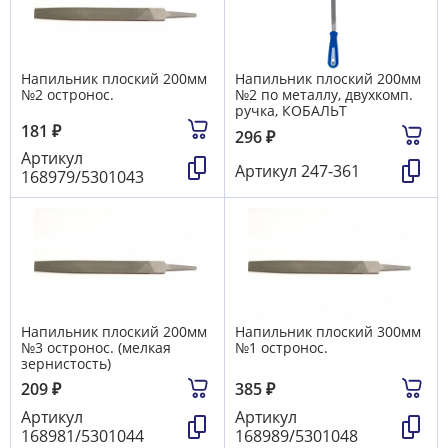
Напильник плоский 200мм
Напильник плоский 200мм
№2 остронос.
№2 по металлу, двухкомп.
ручка, КОБАЛЬТ
181
₽
296
₽
Артикул
Артикул
247-361
168979/5301043
Напильник плоский 200мм
Напильник плоский 300мм
№3 остронос. (мелкая
№1 остронос.
зернистость)
209
₽
385
₽
Артикул
Артикул
168981/5301044
168989/5301048