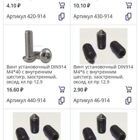
4.10
₽
10.10
₽
Артикул
420-914
Артикул
430-914
Винт установочный DIN914
Винт установочный DIN914
М4*40 с внутренним
М4*6 с внутренним
шестигр, заостренный,
шестигр, заостренный,
оксид, кл пр 12.9
оксид, кл пр 12.9
16.60
₽
2.90
₽
Артикул
440-914
Артикул
46-914