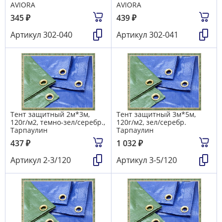
AVIORA
AVIORA
345
₽
439
₽
Артикул
302-040
Артикул
302-041
Тент защитный 2м*3м,
Тент защитный 3м*5м,
120г/м2, темно-зел/серебр.,
120г/м2, зел/серебр.
Тарпаулин
Тарпаулин
437
₽
1 032
₽
Артикул
2-3/120
Артикул
3-5/120