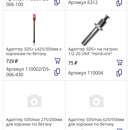
др. техники
19
Артикул
6312
006-100
Резьбонарезные наборы
8
Сверла
742
Фрезы по дереву
137
Чашки алмазные, заточные алмазные круги
12
Щетки графитовые
59
Электроды, проволока, держаки, угольники магнитные
37
Электроинструмент MAKITA - принадлежности и
расходники
82
Электроинструмент Белмаш - принадлежности и
расходники
26
Адаптер SDS+ L425/350мм к
Адаптер SDS+ на патрон
коронкам по бетону
1/2-20 UNF "Hardcore"
729
₽
75
₽
Артикул
110002/DS-
Артикул
110004
006-430
Адаптер SDSmax 275/200мм
Адаптер SDSmax 625/550мм
для коронки по бетону
для коронки по бетону