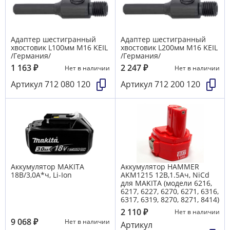
Адаптер шестигранный
Адаптер шестигранный
хвостовик L100мм М16 KEIL
хвостовик L200мм М16 KEIL
/Германия/
/Германия/
1 163
₽
2 247
₽
Нет в наличии
Нет в наличии
Артикул
712 080 120
Артикул
712 200 120
Аккумулятор MAKITA
Аккумулятор HAMMER
18В/3,0А*ч, Li-Ion
AKМ1215 12B,1.5Aч, NiCd
для MAKITA (модели 6216,
6217, 6227, 6270, 6271, 6316,
6317, 6319, 8270, 8271, 8414)
2 110
₽
Нет в наличии
9 068
₽
Нет в наличии
Артикул