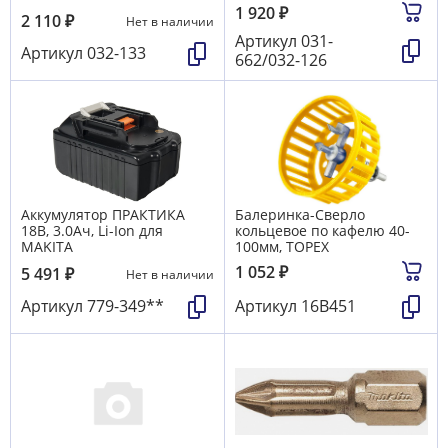
1 920
₽
2 110
₽
Нет в наличии
Артикул
031-
Артикул
032-133
662/032-126
Аккумулятор ПРАКТИКА
Балеринка-Сверло
18B, 3.0Aч, Li-Ion для
кольцевое по кафелю 40-
MAKITA
100мм, TOPEX
1 052
₽
5 491
₽
Нет в наличии
Артикул
779-349**
Артикул
16B451