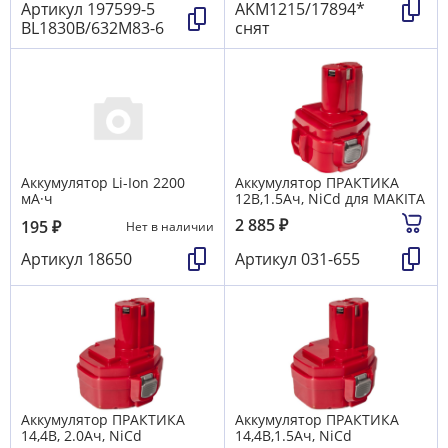
Артикул
197599-5
AKM1215/17894*
BL1830B/632M83-6
снят
Аккумулятор Li-Ion 2200
Аккумулятор ПРАКТИКА
мА·ч
12B,1.5Aч, NiCd для MAKITA
2 885
₽
195
₽
Нет в наличии
Артикул
18650
Артикул
031-655
Аккумулятор ПРАКТИКА
Аккумулятор ПРАКТИКА
14,4B, 2.0Aч, NiCd
14,4B,1.5Aч, NiCd