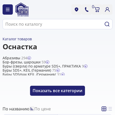
0
Каталог товаров
Оснастка
Абразивы
294
Бор-фрезы, шарошки
59
Буры (сверла) по арматуре SDS+, ПРАКТИКА
9
Буры SDS+, KEIL (Германия)
75
Буры SDSmax KEIL /Германия/
31
Буры Гранит, Rennbohr Quadro (Китай)
138
Буры, долота MAKITA
18
Диски алмазные DISTAR для плиткорезов и отрезных
Показать
все категории
машин
3
Диски алмазные DISTAR для УШМ
0
Диски алмазные KRONGER, Diamond Industrial
40
Диски алмазные ЦИ
25
Диски пильные BOSCH, MAKITA
4
По названию
По цене
Диски пильные CUTOP
22