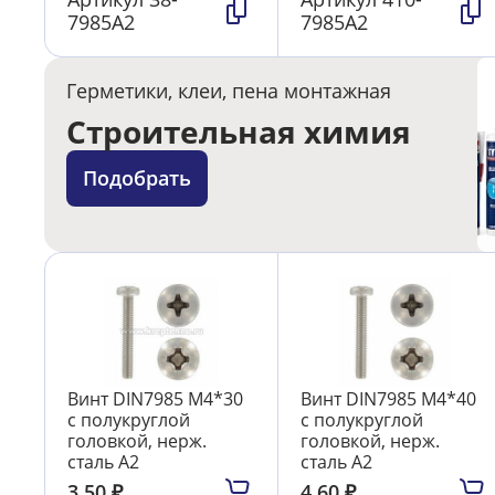
7985А2
7985А2
Герметики, клеи, пена монтажная
Строительная химия
Подобрать
Винт DIN7985 М4*30
Винт DIN7985 М4*40
с полукруглой
с полукруглой
головкой, нерж.
головкой, нерж.
сталь А2
сталь А2
3.50
₽
4.60
₽