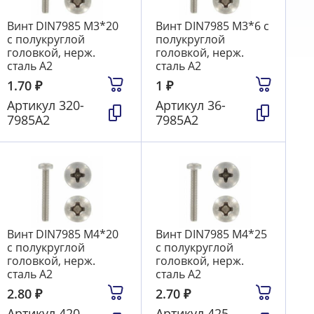
Винт DIN7985 М3*20
Винт DIN7985 М3*6 с
с полукруглой
полукруглой
головкой, нерж.
головкой, нерж.
сталь А2
сталь А2
1.70
₽
1
₽
Артикул
320-
Артикул
36-
7985А2
7985А2
Винт DIN7985 М4*20
Винт DIN7985 М4*25
с полукруглой
с полукруглой
головкой, нерж.
головкой, нерж.
сталь А2
сталь А2
2.80
₽
2.70
₽
Артикул
420-
Артикул
425-