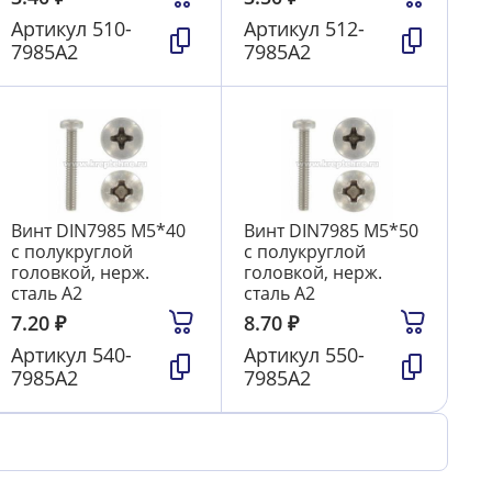
Артикул
510-
Артикул
512-
7985А2
7985А2
Винт DIN7985 М5*40
Винт DIN7985 М5*50
с полукруглой
с полукруглой
головкой, нерж.
головкой, нерж.
сталь А2
сталь А2
7.20
₽
8.70
₽
Артикул
540-
Артикул
550-
7985А2
7985А2