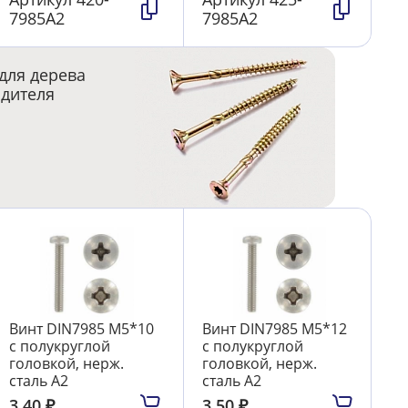
7985А2
7985А2
для дерева
одителя
Винт DIN7985 М5*10
Винт DIN7985 М5*12
с полукруглой
с полукруглой
головкой, нерж.
головкой, нерж.
сталь А2
сталь А2
3.40
₽
3.50
₽