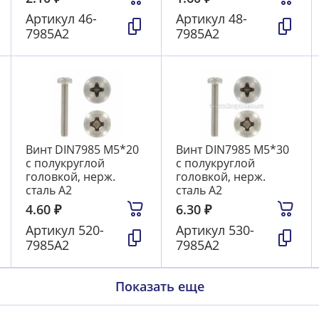
Артикул
46-
Артикул
48-
7985А2
7985А2
Винт DIN7985 М5*20
Винт DIN7985 М5*30
с полукруглой
с полукруглой
головкой, нерж.
головкой, нерж.
сталь А2
сталь А2
4.60
₽
6.30
₽
Артикул
520-
Артикул
530-
7985А2
7985А2
Показать еще