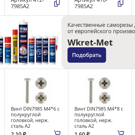
7985А2
7985А2
Качественные саморезы 
от европейского произв
Wkret-Met
Подобрать
Винт DIN7985 М4*6 с
Винт DIN7985 М4*8 с
полукруглой
полукруглой
головкой, нерж.
головкой, нерж.
сталь А2
сталь А2
2.10
₽
1.60
₽