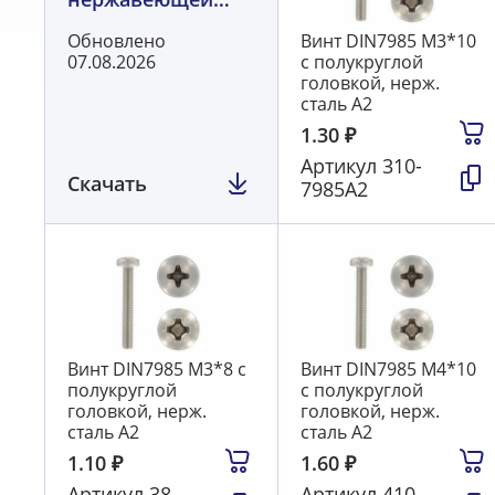
стали А2
Обновлено
Винт DIN7985 М3*10
07.08.2026
с полукруглой
головкой, нерж.
сталь А2
1.30
₽
Артикул
310-
Скачать
7985А2
Винт DIN7985 М3*8 с
Винт DIN7985 М4*10
полукруглой
с полукруглой
головкой, нерж.
головкой, нерж.
сталь А2
сталь А2
1.10
₽
1.60
₽
Артикул
38-
Артикул
410-