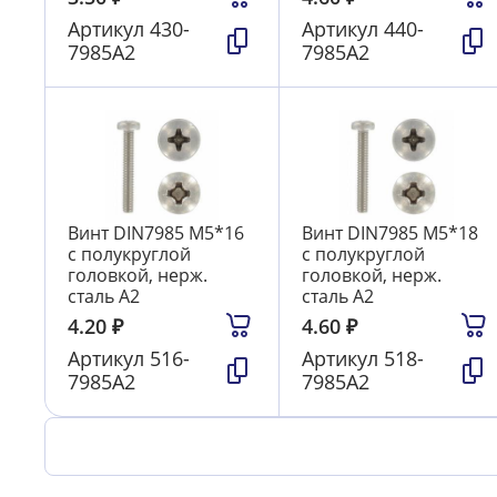
Артикул
430-
Артикул
440-
7985А2
7985А2
Винт DIN7985 М5*16
Винт DIN7985 М5*18
с полукруглой
с полукруглой
головкой, нерж.
головкой, нерж.
сталь А2
сталь А2
4.20
₽
4.60
₽
Артикул
516-
Артикул
518-
7985А2
7985А2