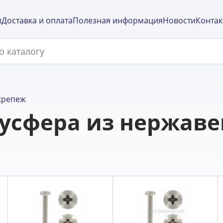
и
Доставка и оплата
Полезная информация
Новости
Контак
крепеж
лусфера из нержав