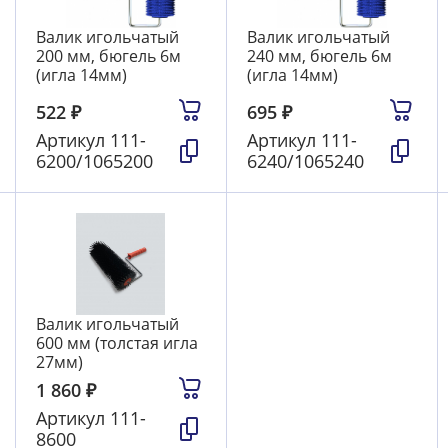
Валик игольчатый
Валик игольчатый
200 мм, бюгель 6м
240 мм, бюгель 6м
(игла 14мм)
(игла 14мм)
522
₽
695
₽
Артикул
111-
Артикул
111-
6200/1065200
6240/1065240
Валик игольчатый
600 мм (толстая игла
27мм)
1 860
₽
Артикул
111-
8600