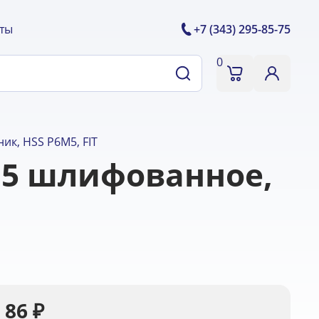
ты
+7 (343) 295-85-75
0
к, HSS Р6М5, FIT
М5 шлифованное,
86
₽