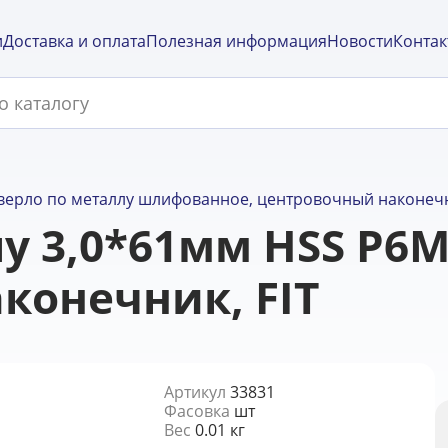
и
Доставка и оплата
Полезная информация
Новости
Контак
верло по металлу шлифованное, центровочный наконечни
лу 3,0*61мм HSS Р6
конечник, FIT
Артикул
33831
Фасовка
шт
Вес
0.01 кг