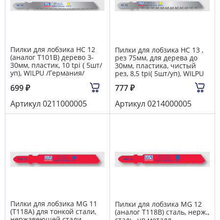
Пилки для лобзика HC 12
Пилки для лобзика HC 13 ,
(аналог Т101В) дерево 3-
рез 75мм, для дерева до
30мм, пластик, 10 tpi ( 5шт/
30мм, пластика, чистый
уп), WILPU /Германия/
рез, 8,5 tpi( 5шт/уп), WILPU
699
₽
777
₽
Артикул
0211000005
Артикул
0214000005
Пилки для лобзика MG 11
Пилки для лобзика MG 12
(T118A) для тонкой стали,
(аналог T118B) сталь, нерж.,
нержавеющей стали,
сталь, цв.металл,