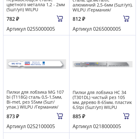
цветного металла 1,2 - 2мм
алюминий 2,5-6мм (5шт/уп),
(5шт/уп) WILPU
WILPU /Германия/
782
₽
812
₽
Артикул
0255000005
Артикул
0265000005
Пилки для лобзика MG 107
Пилки для лобзика HC 34
bi (Т118G) сталь 0,5-1,5мм,
(T301DL) чистый рез 105
Bi-met, рез 55мм (5шт/
мм, дерево 8-65мм, пластик
упак.) WILPU /Германия/
6,5tpi (5шт/уп) WILPU
873
₽
885
₽
Артикул
0252100005
Артикул
0218000005