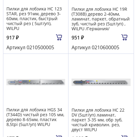
Пилки для лобзика HC 123
Пилки для лобзика HC 19R
STAR, рез 91мм, дерево 3-
(T308B) дерево 2-40мм,
60мм, пластик, быстрый
ламинат, паркет, обратный
чистый рез ( 5шт/уп),
зуб, чистый рез (5шт/уп) ,
WILPU
WILPU /Германия/
917
₽
951
₽
Артикул
0210500005
Артикул
0210600005
Пилки для лобзика HGS 34
Пилки для лобзика HC 22
(T344D) чистый рез 105 мм,
DV (5шт/уп) ламинат,
дерево 8-65мм, пластик
паркет 3-35 мм, обр зуб,
8,5tpi (5шт/уп) WILPU
чистый криволин. рез,
двуст WILPU