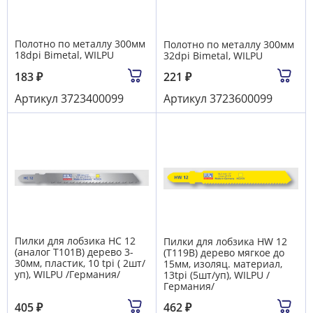
Полотно по металлу 300мм
Полотно по металлу 300мм
18dpi Bimetal, WILPU
32dpi Bimetal, WILPU
183
₽
221
₽
Артикул
3723400099
Артикул
3723600099
Пилки для лобзика HC 12
Пилки для лобзика HW 12
(аналог Т101В) дерево 3-
(T119B) дерево мягкое до
30мм, пластик, 10 tpi ( 2шт/
15мм, изоляц. материал,
уп), WILPU /Германия/
13tpi (5шт/уп), WILPU /
Германия/
405
₽
462
₽