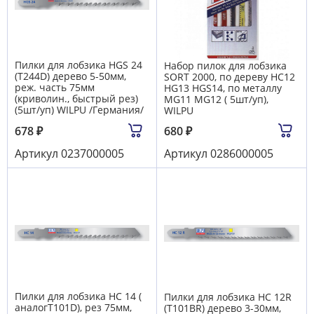
Пилки для лобзика HGS 24
Набор пилок для лобзика
(T244D) дерево 5-50мм,
SORT 2000, по дереву HC12
реж. часть 75мм
HG13 HGS14, по металлу
(криволин., быстрый рез)
MG11 MG12 ( 5шт/уп),
(5шт/уп) WILPU /Германия/
WILPU
678
₽
680
₽
Артикул
0237000005
Артикул
0286000005
Пилки для лобзика HC 14 (
Пилки для лобзика HC 12R
аналогT101D), рез 75мм,
(T101BR) дерево 3-30мм,