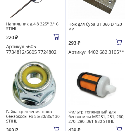
Напильник д.4,8 325" 3/16
Нож для бура BT 360 D 120
STIHL
мм
220
₽
293
₽
Артикул
5605
7734812/5605 7724802
Артикул
4402 682 3105**
Гайка крепления ножа
Фильтр топливный для
бензокосы FS 55/80/85/130
бензопилы MS231, 251, 260,
STIHL
270, 280, 361-880 STIHL
393
₽
439
₽