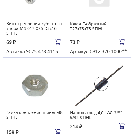
Винт крепления зубчатого
Ключ Г-образный
упора MS 017-025 D5х16
Т27х75х75 STIHL
STIHL
69
₽
73
₽
Артикул
9075 478 4115
Артикул
0812 370 1000**
Гайка крепления шины М8,
Напильник д.4,0 1/4" 3/8"
STIHL
5/32 STIHL
214
₽
159
₽