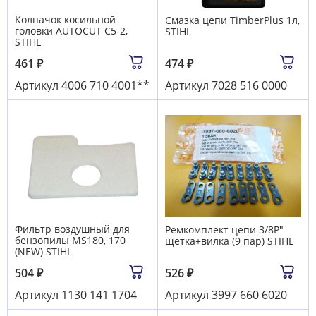
Колпачок косильной
Смазка цепи TimberPlus 1л,
головки AUTOCUT C5-2,
STIHL
STIHL
461
₽
474
₽
Артикул
4006 710 4001**
Артикул
7028 516 0000
Фильтр воздушный для
Ремкомплект цепи 3/8Р"
бензопилы MS180, 170
щётка+вилка (9 пар) STIHL
(NEW) STIHL
504
₽
526
₽
Артикул
1130 141 1704
Артикул
3997 660 6020