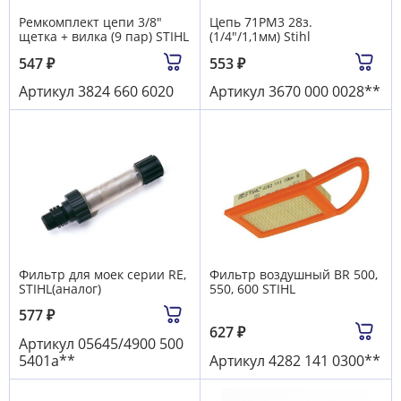
Ремкомплект цепи 3/8"
Цепь 71PM3 28з.
щетка + вилка (9 пар) STIHL
(1/4"/1,1мм) Stihl
547
₽
553
₽
Артикул
3824 660 6020
Артикул
3670 000 0028**
Фильтр для моек серии RE,
Фильтр воздушный BR 500,
STIHL(аналог)
550, 600 STIHL
577
₽
627
₽
Артикул
05645/4900 500
5401а**
Артикул
4282 141 0300**