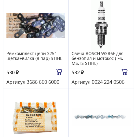
Ремкомплект цепи 325"
Свеча BOSCH WSR6F для
щётка+вилка (8 пар) STIHL
бензопил и мотокос ( FS,
MS,TS STIHL)
530
₽
532
₽
Артикул
3686 660 6000
Артикул
0024 224 0506