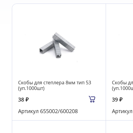
Скобы для степлера 8мм тип 53
Скобы дл
(уп.1000шт)
(уп.1000
38
₽
39
₽
Артикул
655002/600208
Артику