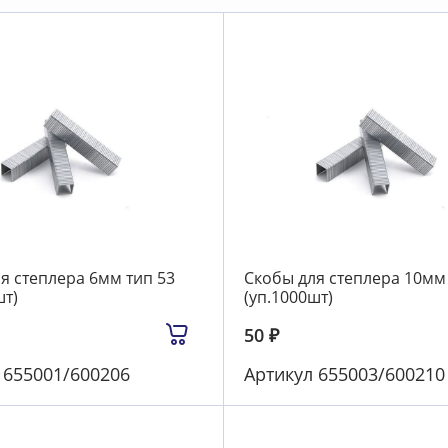
я степлера 6мм тип 53
Скобы для степлера 10мм 
шт)
(уп.1000шт)
50
₽
л
655001/600206
Артикул
655003/600210