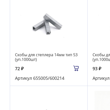
Скобы для степлера 14мм тип 53
Скобы дл
(уп.1000шт)
(уп.1000шт
72
₽
93
₽
Артикул
655005/600214
Артику