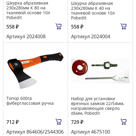
Шкурка абразивная
Шкурка абразивная
230х280мм К 80 на
230х280мм К 40 на
тканевой основе 10л
тканевой основе 10л
Pobedit
Pobedit
558
₽
558
₽
Артикул
2024008
Артикул
2024004
Топор 600гр
Набор для установки
фиберглассовая ручка
врезных замков 22/54мм,
направляющее сверло
d6мм, Pobedit
712
₽
729
₽
Артикул
864606/2544306
Артикул
4675100