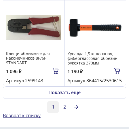
Клещи обжимные для
Кувалда 1,5 кг кованая,
наконечников 8P/6P
фиберглассовая обрезин.
STANDART
рукоятка 370мм
1 096
₽
1 190
₽
Артикул
2599143
Артикул
864415/2530615
Показать еще
1
2
Возврат к списку