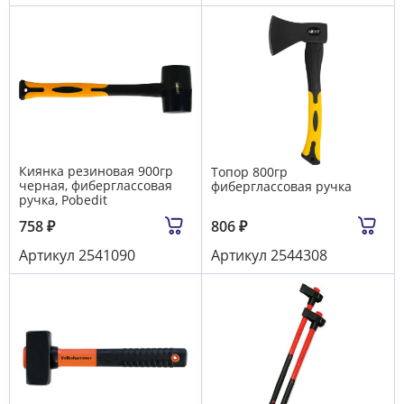
Киянка резиновая 900гр
Топор 800гр
черная, фиберглассовая
фиберглассовая ручка
ручка, Pobedit
758
₽
806
₽
Артикул
2541090
Артикул
2544308