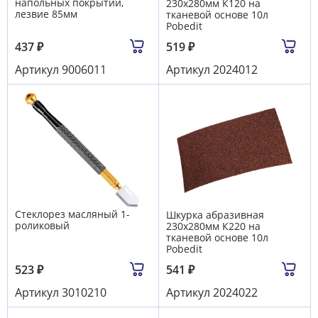
напольных покрытий,
230х280мм К120 на
лезвие 85мм
тканевой основе 10л
Pobedit
437
₽
519
₽
Артикул
9006011
Артикул
2024012
Стеклорез масляный 1-
Шкурка абразивная
роликовый
230х280мм К220 на
тканевой основе 10л
Pobedit
523
₽
541
₽
Артикул
3010210
Артикул
2024022