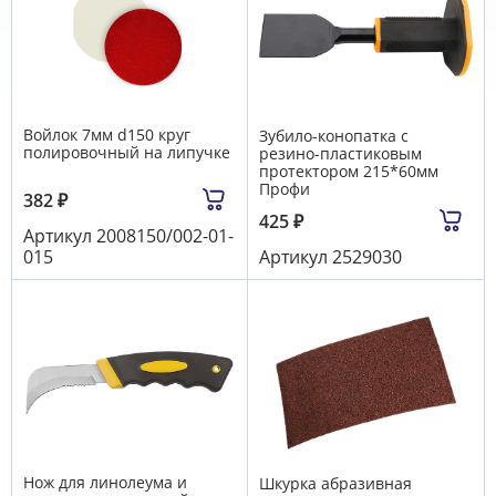
Войлок 7мм d150 круг
Зубило-конопатка с
полировочный на липучке
резино-пластиковым
протектором 215*60мм
Профи
382
₽
425
₽
Артикул
2008150/002-01-
015
Артикул
2529030
Нож для линолеума и
Шкурка абразивная