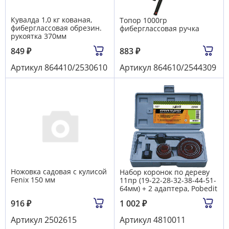
Кувалда 1,0 кг кованая,
Топор 1000гр
фиберглассовая обрезин.
фиберглассовая ручка
рукоятка 370мм
849
₽
883
₽
Артикул
864410/2530610
Артикул
864610/2544309
Ножовка садовая с кулисой
Набор коронок по дереву
Fenix 150 мм
11пр (19-22-28-32-38-44-51-
64мм) + 2 адаптера, Pobedit
916
₽
1 002
₽
Артикул
2502615
Артикул
4810011