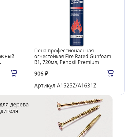
Пена профессиональная
расный
огнестойкая Fire Rated Gunfoam
L
B1, 720мл, Penosil Premium
906
₽
Артикул
A1525Z/A1631Z
для дерева
одителя