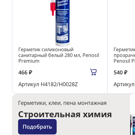
Герметик силиконовый
Гермети
санитарный белый 280 мл, Penosil
прозрачн
Premium
Penosil 
466
₽
540
₽
Артикул
Н4182/H0028Z
Артику
Герметики, клеи, пена монтажная
Строительная химия
Подобрать