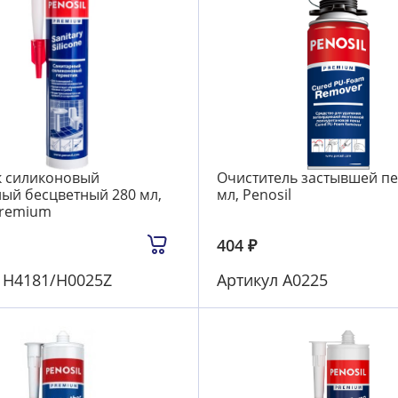
к силиконовый
Очиститель застывшей пе
ый бесцветный 280 мл,
мл, Penosil
Premium
404
₽
л
Н4181/H0025Z
Артикул
А0225