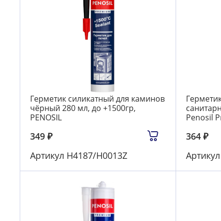
Герметик силикатный для каминов
Гермети
чёрный 280 мл, до +1500гр,
санитарн
PENOSIL
Penosil 
349
₽
364
₽
Артикул
Н4187/Н0013Z
Артику