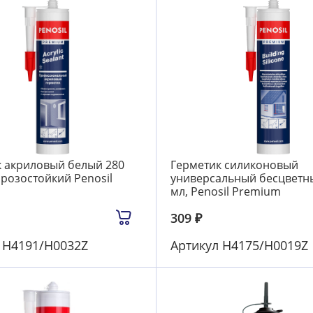
 акриловый белый 280
Герметик силиконовый
розостойкий Penosil
универсальный бесцветн
мл, Penosil Premium
309
₽
л
Н4191/H0032Z
Артикул
Н4175/H0019Z