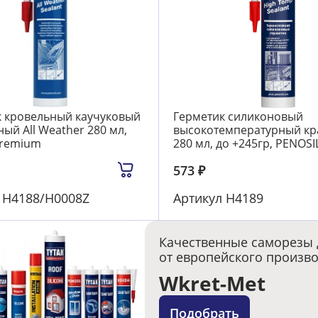
к кровельный каучуковый
Герметик силиконовый
ый All Weather 280 мл,
высокотемпературный к
Premium
280 мл, до +245гр, PENOSI
573
₽
л
Н4188/H0008Z
Артикул
Н4189
Качественные саморезы 
от европейского произв
Wkret-Met
Подобрать