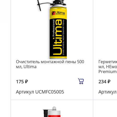
Очиститель монтажной пены 500
Герметик
мл, Ultima
мл, НЕмо
Premium
175
₽
234
₽
Артикул
UCMFC05005
Артику