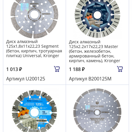
Диск алмазный
Диск алмазный
125x1,8х11х22,23 Segment
125x2.2х17х22,23 Master
(бетон, кирпич, тротуарная
(бетон, железобетон,
плитка) Universal, Kronger
армированный бетон,
кирпич, камень), Kronger
1 013
₽
1 188
₽
Артикул
U200125
Артикул
B200125M