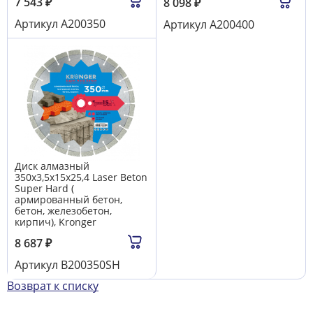
7 543
₽
8 098
₽
Артикул
A200350
Артикул
A200400
Диск алмазный
350x3,5x15х25,4 Laser Beton
Super Hard (
армированный бетон,
бетон, железобетон,
кирпич), Kronger
8 687
₽
Артикул
B200350SH
Возврат к списку