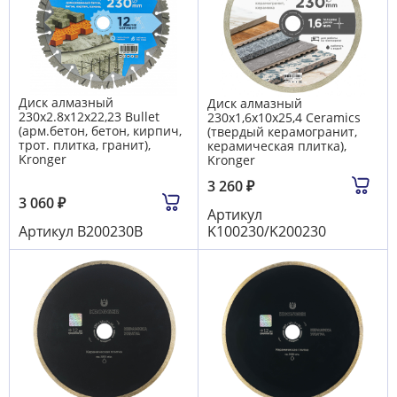
Диск алмазный
Диск алмазный
230x2.8х12х22,23 Bullet
230x1,6х10х25,4 Сeramics
(арм.бетон, бетон, кирпич,
(твердый керамогранит,
трот. плитка, гранит),
керамическая плитка),
Kronger
Kronger
3 260
₽
3 060
₽
Артикул
Артикул
B200230B
K100230/K200230