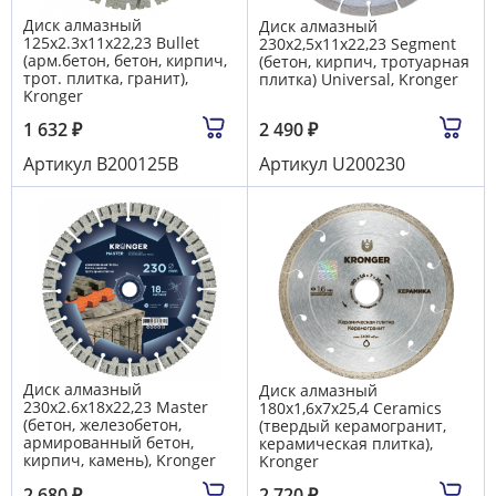
Диск алмазный
Диск алмазный
125x2.3х11х22,23 Bullet
230x2,5х11х22,23 Segment
(арм.бетон, бетон, кирпич,
(бетон, кирпич, тротуарная
трот. плитка, гранит),
плитка) Universal, Kronger
Kronger
1 632
₽
2 490
₽
Артикул
B200125B
Артикул
U200230
Диск алмазный
Диск алмазный
230x2.6х18х22,23 Master
180x1,6х7х25,4 Сeramics
(бетон, железобетон,
(твердый керамогранит,
армированный бетон,
керамическая плитка),
кирпич, камень), Kronger
Kronger
2 680
₽
2 720
₽