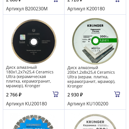
Артикул
B200230M
Артикул
K200180
Диск алмазный
Диск алмазный
180x1,2х7х25,4 Сeramics
200x1,2х8х25,4 Сeramics
Ultra (керамическая
Ultra (керам. плитка,
плитка, керамогранит,
керамогранит, мрамор),
мрамор), Kronger
Kronger
2 766
₽
2 930
₽
Артикул
KU200180
Артикул
KU100200