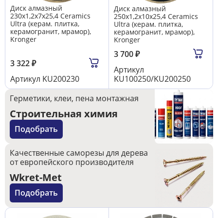
Диск алмазный
Диск алмазный
230x1,2х7х25,4 Сeramics
250x1,2х10х25,4 Сeramics
Ultra (керам. плитка,
Ultra (керам. плитка,
керамогранит, мрамор),
керамогранит, мрамор),
Kronger
Kronger
3 700
₽
3 322
₽
Артикул
Артикул
KU200230
KU100250/KU200250
Герметики, клеи, пена монтажная
Строительная химия
Подобрать
Качественные саморезы для дерева
от европейского производителя
Wkret-Met
Подобрать