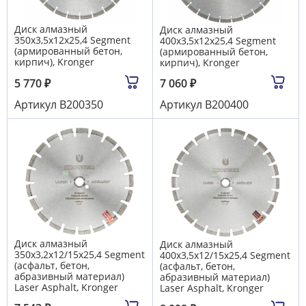
Диск алмазный
Диск алмазный
350x3,5х12х25,4 Segment
400x3,5х12х25,4 Segment
(армированный бетон,
(армированный бетон,
кирпич), Kronger
кирпич), Kronger
5 770
₽
7 060
₽
Артикул
B200350
Артикул
B200400
Диск алмазный
Диск алмазный
350x3,2х12/15х25,4 Segment
400x3,5х12/15х25,4 Segment
(асфальт, бетон,
(асфальт, бетон,
абразивный материал)
абразивный материал)
Laser Asphalt, Kronger
Laser Asphalt, Kronger