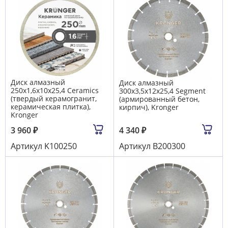
Диск алмазный
Диск алмазный
250x1,6х10х25,4 Сeramics
300x3,5х12х25,4 Segment
(твердый керамогранит,
(армированный бетон,
керамическая плитка),
кирпич), Kronger
Kronger
3 960
₽
4 340
₽
Артикул
K100250
Артикул
B200300