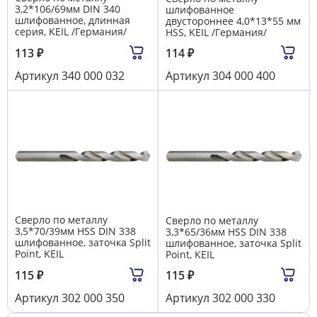
3,2*106/69мм DIN 340
шлифованное
шлифованное, длинная
двустороннее 4,0*13*55 мм
серия, KEIL /Германия/
HSS, KEIL /Германия/
113
₽
114
₽
Артикул
340 000 032
Артикул
304 000 400
Сверло по металлу
Сверло по металлу
3,5*70/39мм HSS DIN 338
3,3*65/36мм HSS DIN 338
шлифованное, заточка Split
шлифованное, заточка Split
Point, KEIL
Point, KEIL
115
₽
115
₽
Артикул
302 000 350
Артикул
302 000 330