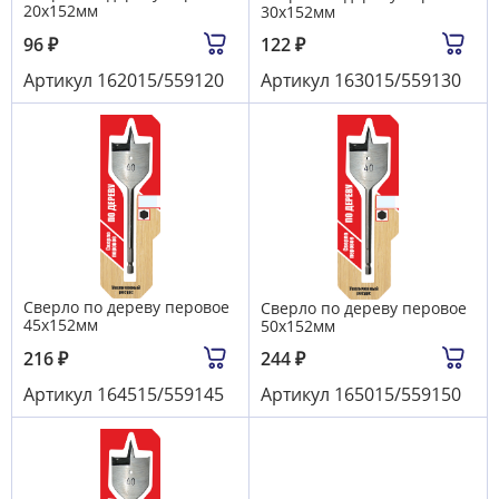
20х152мм
30х152мм
96
₽
122
₽
Артикул
162015/559120
Артикул
163015/559130
Сверло по дереву перовое
Сверло по дереву перовое
45х152мм
50х152мм
216
₽
244
₽
Артикул
164515/559145
Артикул
165015/559150