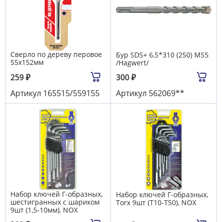
Сверло по дереву перовое
Бур SDS+ 6,5*310 (250) MS5
55х152мм
/Hagwert/
259
₽
300
₽
Артикул
165515/559155
Артикул
562069**
Набор ключей Г-образных,
Набор ключей Г-образных,
шестигранных с шариком
Тоrх 9шт (T10-T50), NOX
9шт (1,5-10мм), NOX