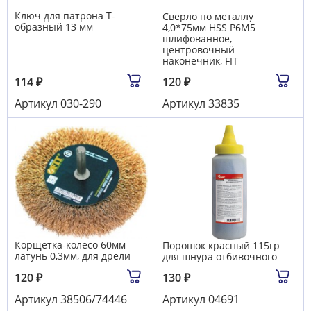
Ключ для патрона Т-
Сверло по металлу
образный 13 мм
4,0*75мм HSS Р6М5
шлифованное,
центровочный
наконечник, FIT
114
₽
120
₽
Артикул
030-290
Артикул
33835
Корщетка-колесо 60мм
Порошок красный 115гр
латунь 0,3мм, для дрели
для шнура отбивочного
120
₽
130
₽
Артикул
38506/74446
Артикул
04691