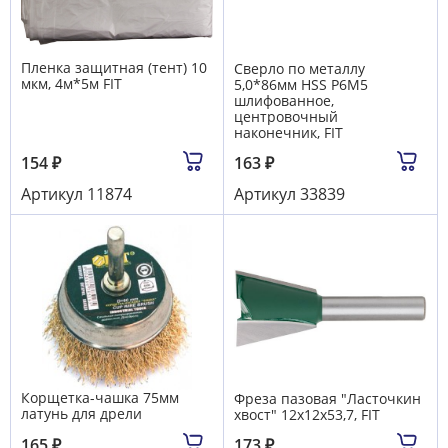
Пленка защитная (тент) 10
Сверло по металлу
мкм, 4м*5м FIT
5,0*86мм HSS Р6М5
шлифованное,
центровочный
наконечник, FIT
154
₽
163
₽
Артикул
11874
Артикул
33839
Корщетка-чашка 75мм
Фреза пазовая "Ласточкин
латунь для дрели
хвост" 12х12х53,7, FIT
165
₽
173
₽