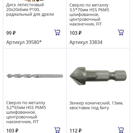
Диск лепестковый
Сверло по металлу
20х20х6мм Р100,
3,5*70мм HSS Р6М5
радиальный для дрели
шлифованное,
центровочный
наконечник, FIT
99
₽
103
₽
Артикул
39580*
Артикул
33834
Сверло по металлу
Зенкер конический, 13мм,
3,2*65мм HSS Р6М5
хвостовик под биту
шлифованное,
центровочный
наконечник, FIT
103
₽
112
₽