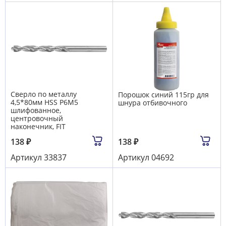
Сверло по металлу
Порошок синий 115гр для
4,5*80мм HSS Р6М5
шнура отбивочного
шлифованное,
центровочный
наконечник, FIT
138
₽
138
₽
Артикул
33837
Артикул
04692