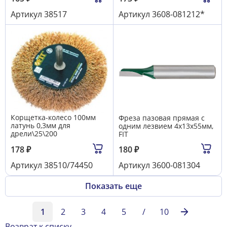
Артикул
38517
Артикул
3608-081212*
Корщетка-колесо 100мм
Фреза пазовая прямая с
латунь 0,3мм для
одним лезвием 4х13х55мм,
дрели\25\200
FIT
178
₽
180
₽
Артикул
38510/74450
Артикул
3600-081304
Показать еще
1
2
3
4
5
/
10
Возврат к списку