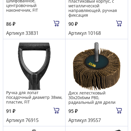
шлифованное,
пластиковый корпус, с
центровочный
металлической
наконечник, FIT
направляющей, ручная
фиксация
86
₽
90
₽
Артикул
33831
Артикул
10168
Ручка для лопат
Диск лепестковый
посадочный диаметр 38мм,
30х20х6мм Р80,
пластик, FIT
радиальный для дрели
91
₽
95
₽
Артикул
76915
Артикул
39557