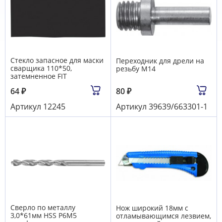
Стекло запасное для маски
Переходник для дрели на
сварщика 110*50,
резьбу М14
затемненное FIT
64
₽
80
₽
Артикул
12245
Артикул
39639/663301-1
Сверло по металлу
Нож широкий 18мм с
3,0*61мм HSS Р6М5
отламывающимся лезвием,