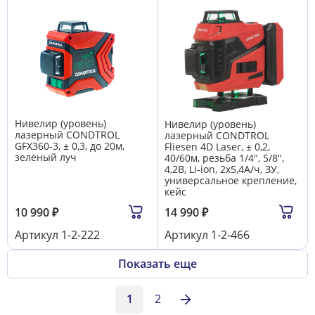
Нивелир (уровень)
Нивелир (уровень)
лазерный CONDTROL
лазерный CONDTROL
GFX360-3, ± 0,3, до 20м,
Fliesen 4D Laser, ± 0,2,
зеленый луч
40/60м, резьба 1/4", 5/8",
4,2В, Li-ion, 2х5,4А/ч, ЗУ,
универсальное крепление,
кейс
10 990
₽
14 990
₽
Артикул
1-2-222
Артикул
1-2-466
Показать еще
1
2