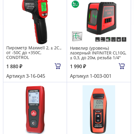
Пирометр Maxwell 2, ± 2C.,
Нивелир (уровень)
от -50C до +350C,
лазерный INFINITER CL10G,
CONDTROL
± 0,3, до 20м, резьба 1/4"
1 880
₽
1 990
₽
Артикул
3-16-045
Артикул
1-003-001