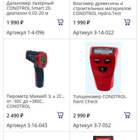
Дальномер лазерный
Влагомер древесины и
CONDTROL Smart 20,
строительных материалов
диапазон 0.02-20 м
CONDTROL Hydro-Test
1 990
₽
1 990
₽
Артикул
1-4-096
Артикул
3-14-022
Пирометр Maxwell 3, ± 2C.,
Толщиномер CONDTROL
от -30C до +380C,
Paint Check
CONDTROL
2 490
₽
2 990
₽
Артикул
3-16-043
Артикул
3-7-052