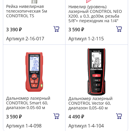
Рейка нивелирная
Нивелир (уровень)
телескопическая 5м
лазерный CONDTROL NEO
CONDTROL TS
X200, ± 0,3, до30м, резьба
5/8’’+ переходник на 1/4"
3 390
₽
3 590
₽
Артикул
2-16-017
Артикул
1-2-115
Дальномер лазерный
Дальномер лазерный
CONDTROL Smart 60,
CONDTROL Vector 60,
диапазон 0.05-60 м
диапазон 0,05–60 м
3 590
₽
4 490
₽
Артикул
1-4-098
Артикул
1-4-104