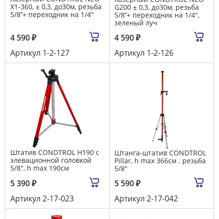
X1-360, ± 0,3, до30м, резьба
G200 ± 0,3, до30м, резьба
5/8’’+ переходник на 1/4"
5/8’’+ переходник на 1/4",
зеленый луч
4 590
₽
4 590
₽
Артикул
1-2-127
Артикул
1-2-126
Штатив CONDTROL H190 с
Штанга-штатив CONDTROL
элевационной головкой
Pillar, h max 366см . резьба
5/8", h max 190см
5/8"
5 390
₽
5 590
₽
Артикул
2-17-023
Артикул
2-17-042